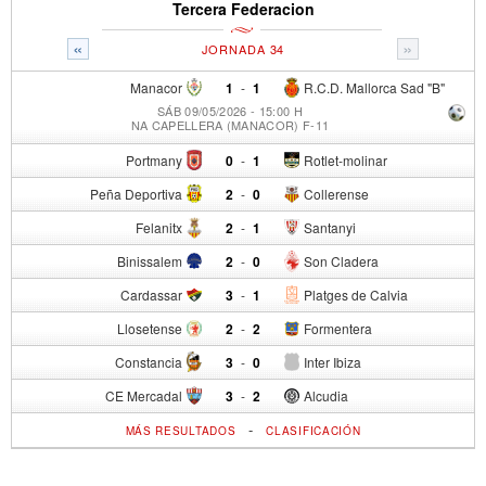
Tercera Federacion
«
»
JORNADA 34
Manacor
1
-
1
R.C.D. Mallorca Sad "B"
SÁB 09/05/2026 - 15:00 H
NA CAPELLERA (MANACOR) F-11
Portmany
0
-
1
Rotlet-molinar
Peña Deportiva
2
-
0
Collerense
Felanitx
2
-
1
Santanyi
Binissalem
2
-
0
Son Cladera
Cardassar
3
-
1
Platges de Calvia
Llosetense
2
-
2
Formentera
Constancia
3
-
0
Inter Ibiza
CE Mercadal
3
-
2
Alcudia
-
MÁS RESULTADOS
CLASIFICACIÓN