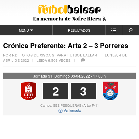
En memoria de Nofre Riera
MENÚ
RESULTADOS
Crónica Preferente: Arta 2 – 3 Porreres
POR RD, FOTOS DE XISCA G. PARA FUTBOL BALEAR |
LUNES, 4 DE
ABRIL DE 2022
| LEÍDA 6.506 VECES |
Jornada 31, Domingo 03/04/2022 - 17:00 h
2
3
Campo: SES PESQUERAS (Artá) F-11
Ver jornada