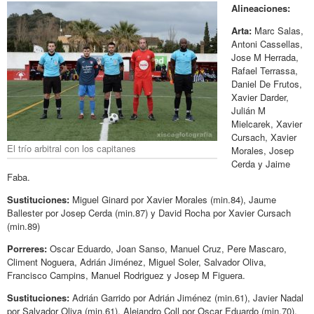
Alineaciones:
Arta:
Marc Salas,
Antoni Cassellas,
Jose M Herrada,
Rafael Terrassa,
Daniel De Frutos,
Xavier Darder,
Julián M
Mielcarek, Xavier
Cursach, Xavier
El trío arbitral con los capitanes
Morales, Josep
Cerda y Jaime
Faba.
Sustituciones:
Miguel Ginard por Xavier Morales (min.84), Jaume
Ballester por Josep Cerda (min.87) y David Rocha por Xavier Cursach
(min.89)
Porreres:
Oscar Eduardo, Joan Sanso, Manuel Cruz, Pere Mascaro,
Climent Noguera, Adrián Jiménez, Miguel Soler, Salvador Oliva,
Francisco Campins, Manuel Rodriguez y Josep M Figuera.
Sustituciones:
Adrián Garrido por Adrián Jiménez (min.61), Javier Nadal
por Salvador Oliva (min.61), Alejandro Coll por Oscar Eduardo (min.70),