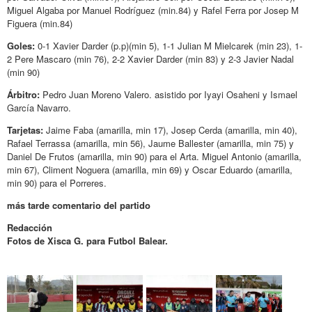
Miguel Algaba por Manuel Rodríguez (min.84) y Rafel Ferra por Josep M
Figuera (min.84)
Goles:
0-1 Xavier Darder (p.p)(min 5), 1-1 Julian M Mielcarek (min 23), 1-
2 Pere Mascaro (min 76), 2-2 Xavier Darder (min 83) y 2-3 Javier Nadal
(min 90)
Árbitro:
Pedro Juan Moreno Valero. asistido por Iyayi Osaheni y Ismael
García Navarro.
Tarjetas:
Jaime Faba (amarilla, min 17), Josep Cerda (amarilla, min 40),
Rafael Terrassa (amarilla, min 56), Jaume Ballester (amarilla, min 75) y
Daniel De Frutos (amarilla, min 90) para el Arta. Miguel Antonio (amarilla,
min 67), Climent Noguera (amarilla, min 69) y Oscar Eduardo (amarilla,
min 90) para el Porreres.
más tarde comentario del partido
Redacción
Fotos de Xisca G. para Futbol Balear.