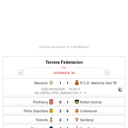
¿Quieres anunciarte en FutbolBalear?
Tercera Federacion
«
»
JORNADA 34
Manacor
1
-
1
R.C.D. Mallorca Sad "B"
SÁB 09/05/2026 - 15:00 H
NA CAPELLERA (MANACOR) F-11
Portmany
0
-
1
Rotlet-molinar
Peña Deportiva
2
-
0
Collerense
Felanitx
2
-
1
Santanyi