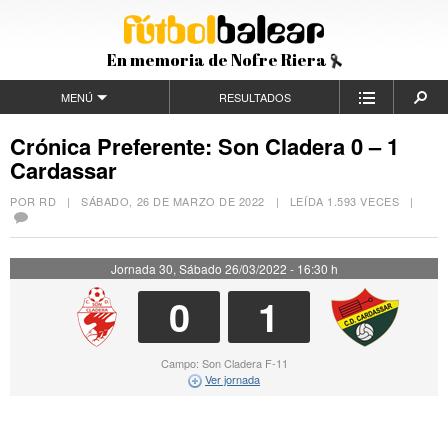
En memoria de Nofre Riera
MENÚ
RESULTADOS
Crónica Preferente: Son Cladera 0 – 1
Cardassar
POR RD |
SÁBADO, 26 DE MARZO DE 2022
| LEÍDA 1.593 VECES |
Jornada 30, Sábado 26/03/2022 - 16:30 h
0
1
Campo: Son Cladera F-11
Ver jornada