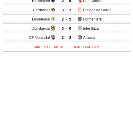
Binissalem
2
-
0
Son Cladera
Cardassar
3
-
1
Platges de Calvia
Llosetense
2
-
2
Formentera
Constancia
3
-
0
Inter Ibiza
CE Mercadal
3
-
2
Alcudia
-
MÁS RESULTADOS
CLASIFICACIÓN