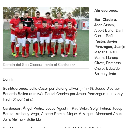
Alineaciones:
Son Cladera:
Joan Sintes,
Albert Buils, Dani
Cunill, Raúl
Pastor, Javier
Perezagua, Juanjo
Magaña, Raúl
Marín, Llorenç
Oliver, Demetrio
Derrota del Son Cladera frente al Cardassar
Chele, Eduardo
Bailen y Iván
Bonnin.
Sustituciones:
Julio Cesar por Llorenç Oliver (min.46), Josue Diez por
Eduardo Bailen (min.64), Daniel Charles por Javier Perezagua (min.72) y
Raúl (6′) por (min.)
Cardassar:
Ángel Pedro, Lucas Agustín, Pau Soler, Sergi Febrer, Josep
Bauza, Anthony Vega, Alberto Pareja, Miquel A Miquel, Mohamed Aouaj,
Julia Maimo y Julia Llull.