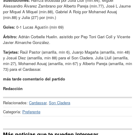
Sustituciones:
Hamza Bousbaa por Julia Llull (min.64), Miguel
Alessandro Álvarez Zambrano por Alberto Pareja (min.77), José L Jaume
por Miquel A Miquel (min.88), Gabriel A Roig por Mohamed Aouaj
(min.88) y Julia (27′) por (min.)
Goles:
0-1 Lucas Agustín (min 69)
Árbitro:
Adrián Corbelle Huelin. asistido por Pep Toni Gari Coll y Vicente
Javier Almarche González.
Tarjetas:
Raúl Pastor (amarilla, min 6), Juanjo Magaña (amarilla, min 48)
y Josué Diez (amarilla, min 88) para el Son Cladera. Julia Llull (amarilla,
min 27), Mohamed Aouaj (amarilla, min 67) y Alberto Pareja (amarilla, min
73) para el Cardassar.
más tarde comentario del partido
Redacción
Relacionados:
Cardassar
,
Son Cladera
Categoría:
Preferente
Más noticias que te pueden interesar