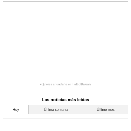
¿Quieres anunciarte en FutbolBalear?
Las noticias más leídas
Hoy
Última semana
Último mes