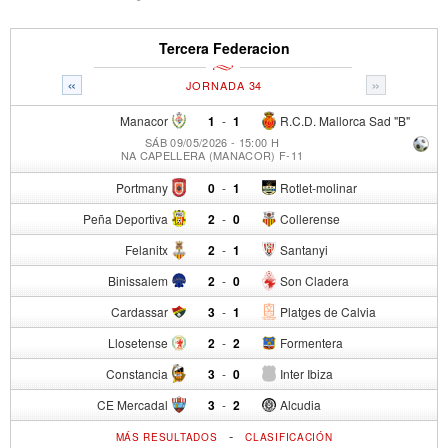
Tercera Federacion
«
»
JORNADA 34
Manacor
1
-
1
R.C.D. Mallorca Sad "B"
SÁB 09/05/2026 - 15:00 H
NA CAPELLERA (MANACOR) F-11
Portmany
0
-
1
Rotlet-molinar
Peña Deportiva
2
-
0
Collerense
Felanitx
2
-
1
Santanyi
Binissalem
2
-
0
Son Cladera
Cardassar
3
-
1
Platges de Calvia
Llosetense
2
-
2
Formentera
Constancia
3
-
0
Inter Ibiza
CE Mercadal
3
-
2
Alcudia
-
MÁS RESULTADOS
CLASIFICACIÓN