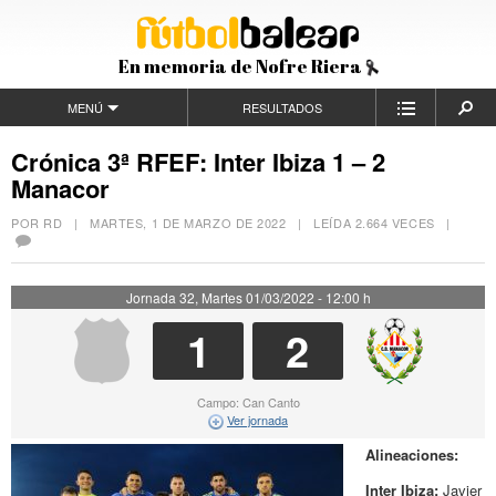
En memoria de Nofre Riera
MENÚ
RESULTADOS
Crónica 3ª RFEF: Inter Ibiza 1 – 2
Manacor
POR RD |
MARTES, 1 DE MARZO DE 2022
| LEÍDA 2.664 VECES |
Jornada 32, Martes 01/03/2022 - 12:00 h
1
2
Campo: Can Canto
Ver jornada
Alineaciones:
Inter Ibiza:
Javier