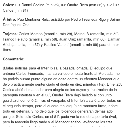
Goles:
0-1 Daniel Codina (min 25), 0-2 Onofre Riera (min 36) y 1-2 Luis
Carlos (min 81)
Árbitro:
Pau Muntaner Ruiz. asistido por Pedro Fresneda Rigo y Jaime
Domínguez Osa.
Tarjetas:
Carlos Moreno (amarilla, min 28), Marcel A (amarilla, min 52),
Franco Felauto (amarilla, min 58), Juan Cruz (amarilla, min 66), Damián
Ariel (amarilla, min 87) y Paulino Varietti (amarilla, min 89) para el Inter
Ibiza.
Comentario:
¡Malas noticias para el Inter Ibiza la pasada jornada. El equipo que
entrena Carlos Fourcade, tras su valioso empate frente al Mercadal, no
ha podido sumar punto alguno en casa contra un efectivo Manacor que
dejó prácticamente sentenciado el duelo en diez minutos (1-2). En el 25′,
Codina abrió el marcador para alegría de los suyos y frustración de la
parroquia interista y en el 36′, Onofre Riera dejó helado al conjunto
gualdiazul con el 0-2. Tras el varapalo, el Inter Ibiza salió a por todas en
el segundo tiempo, pero el cuadro mallorquín se mantuvo firme, sobre
todo en defensa, y no dejó que los ibicencos generaran demasiado
peligro. Solo Luis Carlos, en el 81′, pudo ver la red de la portería rival,
pero la reacción llegó tarde y el Manacor acabó llevándose los tres