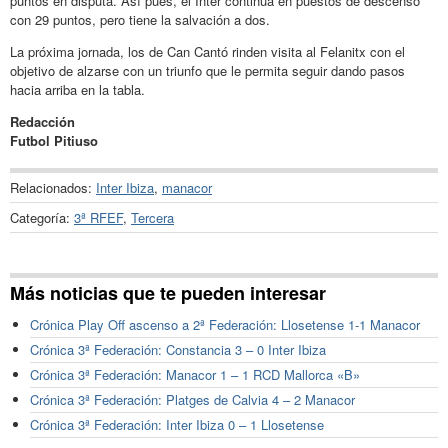
puntos en disputa. Así pues, el Inter continúa en puestos de descenso
con 29 puntos, pero tiene la salvación a dos.
La próxima jornada, los de Can Cantó rinden visita al Felanitx con el
objetivo de alzarse con un triunfo que le permita seguir dando pasos
hacia arriba en la tabla.
Redacción
Futbol Pitiuso
Relacionados:
Inter Ibiza
,
manacor
Categoría:
3ª RFEF
,
Tercera
Más noticias que te pueden interesar
Crónica Play Off ascenso a 2ª Federación: Llosetense 1-1 Manacor
Crónica 3ª Federación: Constancia 3 – 0 Inter Ibiza
Crónica 3ª Federación: Manacor 1 – 1 RCD Mallorca «B»
Crónica 3ª Federación: Platges de Calvia 4 – 2 Manacor
Crónica 3ª Federación: Inter Ibiza 0 – 1 Llosetense