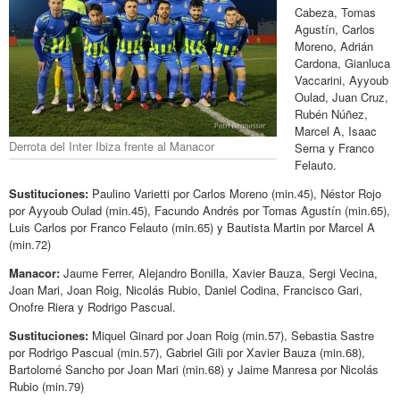
Cabeza, Tomas
Agustín, Carlos
Moreno, Adrián
Cardona, Gianluca
Vaccarini, Ayyoub
Oulad, Juan Cruz,
Rubén Núñez,
Marcel A, Isaac
Derrota del Inter Ibiza frente al Manacor
Serna y Franco
Felauto.
Sustituciones:
Paulino Varietti por Carlos Moreno (min.45), Néstor Rojo
por Ayyoub Oulad (min.45), Facundo Andrés por Tomas Agustín (min.65),
Luis Carlos por Franco Felauto (min.65) y Bautista Martin por Marcel A
(min.72)
Manacor:
Jaume Ferrer, Alejandro Bonilla, Xavier Bauza, Sergi Vecina,
Joan Mari, Joan Roig, Nicolás Rubio, Daniel Codina, Francisco Gari,
Onofre Riera y Rodrigo Pascual.
Sustituciones:
Miquel Ginard por Joan Roig (min.57), Sebastia Sastre
por Rodrigo Pascual (min.57), Gabriel Gili por Xavier Bauza (min.68),
Bartolomé Sancho por Joan Mari (min.68) y Jaime Manresa por Nicolás
Rubio (min.79)