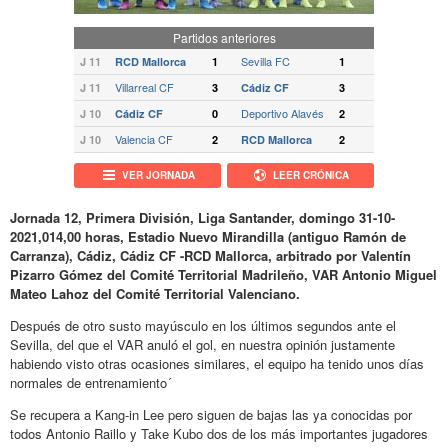
Partidos anteriores
Sevilla FC
J 11
RCD Mallorca
1
1
Villarreal CF
J 11
3
Cádiz CF
3
Deportivo Alavés
J 10
Cádiz CF
0
2
Valencia CF
J 10
2
RCD Mallorca
2
VER JORNADA
LEER CRÓNICA
Jornada 12, Primera División, Liga Santander, domingo 31-10-
2021,014,00 horas, Estadio Nuevo Mirandilla (antiguo Ramón de
Carranza), Cádiz, Cádiz CF -RCD Mallorca, arbitrado por Valentín
Pizarro Gómez del Comité Territorial Madrileño, VAR Antonio Miguel
Mateo Lahoz del Comité Territorial Valenciano.
Después de otro susto mayúsculo en los últimos segundos ante el
Sevilla, del que el VAR anuló el gol, en nuestra opinión justamente
habiendo visto otras ocasiones similares, el equipo ha tenido unos días
normales de entrenamiento´
Se recupera a Kang-in Lee pero siguen de bajas las ya conocidas por
todos Antonio Raillo y Take Kubo dos de los más importantes jugadores