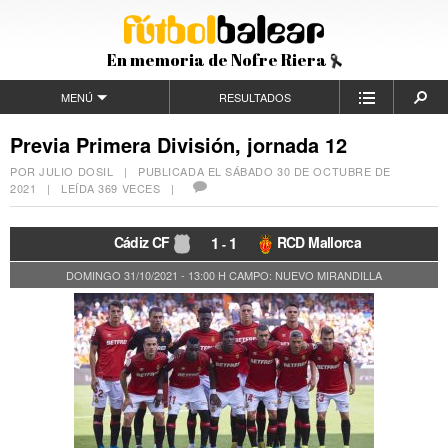
En memoria de Nofre Riera
MENÚ
RESULTADOS
Previa Primera División, jornada 12
POR JULIO DOSIL | PUBLICADA EL
SÁBADO 30 DE OCTUBRE DE
2021
| LEÍDA 369 VECES |
Cádiz CF
1
1
RCD Mallorca
-
DOMINGO 31/10/2021 - 13:00 H
CAMPO: NUEVO MIRANDILLA