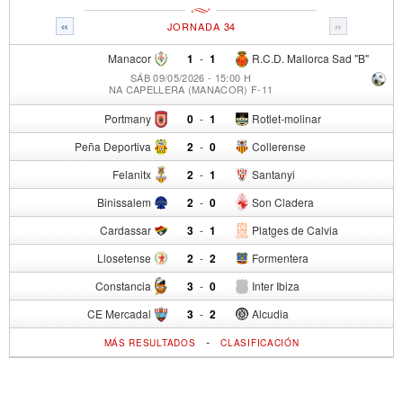
«
»
JORNADA 34
Manacor
1
-
1
R.C.D. Mallorca Sad "B"
SÁB 09/05/2026 - 15:00 H
NA CAPELLERA (MANACOR) F-11
Portmany
0
-
1
Rotlet-molinar
Peña Deportiva
2
-
0
Collerense
Felanitx
2
-
1
Santanyi
Binissalem
2
-
0
Son Cladera
Cardassar
3
-
1
Platges de Calvia
Llosetense
2
-
2
Formentera
Constancia
3
-
0
Inter Ibiza
CE Mercadal
3
-
2
Alcudia
-
MÁS RESULTADOS
CLASIFICACIÓN