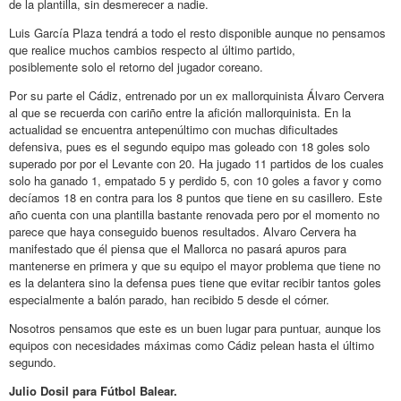
de la plantilla, sin desmerecer a nadie.
Luis García Plaza tendrá a todo el resto disponible aunque no pensamos
que realice muchos cambios respecto al último partido,
posiblemente solo el retorno del jugador coreano.
Por su parte el Cádiz, entrenado por un ex mallorquinista Álvaro Cervera
al que se recuerda con cariño entre la afición mallorquinista. En la
actualidad se encuentra antepenúltimo con muchas dificultades
defensiva, pues es el segundo equipo mas goleado con 18 goles solo
superado por por el Levante con 20. Ha jugado 11 partidos de los cuales
solo ha ganado 1, empatado 5 y perdido 5, con 10 goles a favor y como
decíamos 18 en contra para los 8 puntos que tiene en su casillero. Este
año cuenta con una plantilla bastante renovada pero por el momento no
parece que haya conseguido buenos resultados. Alvaro Cervera ha
manifestado que él piensa que el Mallorca no pasará apuros para
mantenerse en primera y que su equipo el mayor problema que tiene no
es la delantera sino la defensa pues tiene que evitar recibir tantos goles
especialmente a balón parado, han recibido 5 desde el córner.
Nosotros pensamos que este es un buen lugar para puntuar, aunque los
equipos con necesidades máximas como Cádiz pelean hasta el último
segundo.
Julio Dosil para Fútbol Balear.