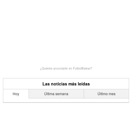
¿Quieres anunciarte en FutbolBalear?
Las noticias más leídas
Hoy
Última semana
Último mes