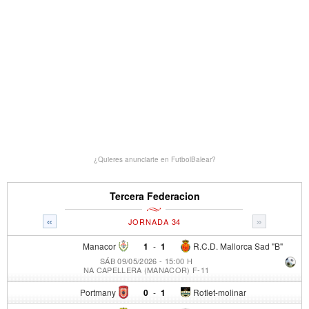
¿Quieres anunciarte en FutbolBalear?
Tercera Federacion
«
»
JORNADA 34
Manacor
1
-
1
R.C.D. Mallorca Sad "B"
SÁB 09/05/2026 - 15:00 H
NA CAPELLERA (MANACOR) F-11
Portmany
0
-
1
Rotlet-molinar