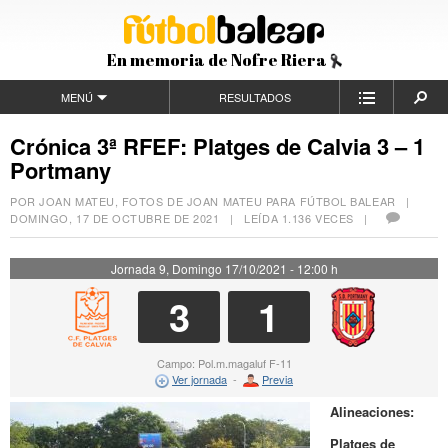
En memoria de Nofre Riera
MENÚ
RESULTADOS
Crónica 3ª RFEF: Platges de Calvia 3 – 1
Portmany
POR JOAN MATEU, FOTOS DE JOAN MATEU PARA FÚTBOL BALEAR |
DOMINGO, 17 DE OCTUBRE DE 2021
| LEÍDA 1.136 VECES |
Jornada 9, Domingo 17/10/2021 - 12:00 h
3
1
Campo: Pol.m.magaluf F-11
Ver jornada
-
Previa
Alineaciones:
Platges de