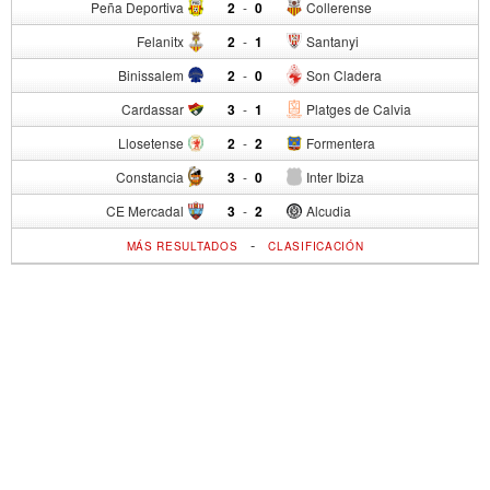
Peña Deportiva
2
-
0
Collerense
Felanitx
2
-
1
Santanyi
Binissalem
2
-
0
Son Cladera
Cardassar
3
-
1
Platges de Calvia
Llosetense
2
-
2
Formentera
Constancia
3
-
0
Inter Ibiza
CE Mercadal
3
-
2
Alcudia
-
MÁS RESULTADOS
CLASIFICACIÓN