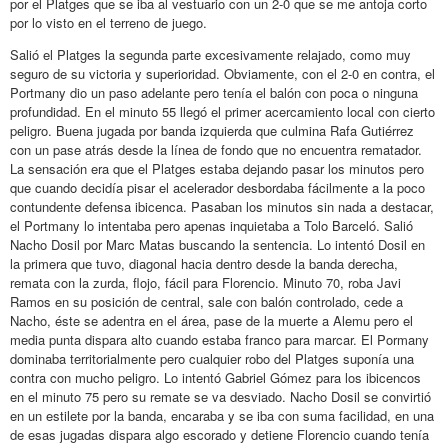
por el Platges que se iba al vestuario con un 2-0 que se me antoja corto
por lo visto en el terreno de juego.
Salió el Platges la segunda parte excesivamente relajado, como muy
seguro de su victoria y superioridad. Obviamente, con el 2-0 en contra, el
Portmany dio un paso adelante pero tenía el balón con poca o ninguna
profundidad. En el minuto 55 llegó el primer acercamiento local con cierto
peligro. Buena jugada por banda izquierda que culmina Rafa Gutiérrez
con un pase atrás desde la línea de fondo que no encuentra rematador.
La sensación era que el Platges estaba dejando pasar los minutos pero
que cuando decidía pisar el acelerador desbordaba fácilmente a la poco
contundente defensa ibicenca. Pasaban los minutos sin nada a destacar,
el Portmany lo intentaba pero apenas inquietaba a Tolo Barceló. Salió
Nacho Dosil por Marc Matas buscando la sentencia. Lo intentó Dosil en
la primera que tuvo, diagonal hacia dentro desde la banda derecha,
remata con la zurda, flojo, fácil para Florencio. Minuto 70, roba Javi
Ramos en su posición de central, sale con balón controlado, cede a
Nacho, éste se adentra en el área, pase de la muerte a Alemu pero el
media punta dispara alto cuando estaba franco para marcar. El Pormany
dominaba territorialmente pero cualquier robo del Platges suponía una
contra con mucho peligro. Lo intentó Gabriel Gómez para los ibicencos
en el minuto 75 pero su remate se va desviado. Nacho Dosil se convirtió
en un estilete por la banda, encaraba y se iba con suma facilidad, en una
de esas jugadas dispara algo escorado y detiene Florencio cuando tenía