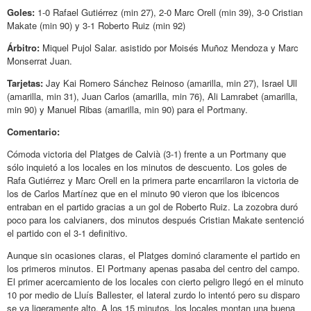
Goles:
1-0 Rafael Gutiérrez (min 27), 2-0 Marc Orell (min 39), 3-0 Cristian
Makate (min 90) y 3-1 Roberto Ruiz (min 92)
Árbitro:
Miquel Pujol Salar. asistido por Moisés Muñoz Mendoza y Marc
Monserrat Juan.
Tarjetas:
Jay Kai Romero Sánchez Reinoso (amarilla, min 27), Israel Ull
(amarilla, min 31), Juan Carlos (amarilla, min 76), Ali Lamrabet (amarilla,
min 90) y Manuel Ribas (amarilla, min 90) para el Portmany.
Comentario:
Cómoda victoria del Platges de Calvià (3-1) frente a un Portmany que
sólo inquietó a los locales en los minutos de descuento. Los goles de
Rafa Gutiérrez y Marc Orell en la primera parte encarrilaron la victoria de
los de Carlos Martínez que en el minuto 90 vieron que los ibicencos
entraban en el partido gracias a un gol de Roberto Ruiz. La zozobra duró
poco para los calvianers, dos minutos después Cristian Makate sentenció
el partido con el 3-1 definitivo.
Aunque sin ocasiones claras, el Platges dominó claramente el partido en
los primeros minutos. El Portmany apenas pasaba del centro del campo.
El primer acercamiento de los locales con cierto peligro llegó en el minuto
10 por medio de Lluís Ballester, el lateral zurdo lo intentó pero su disparo
se va ligeramente alto. A los 15 minutos, los locales montan una buena