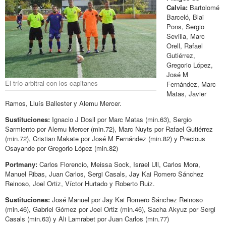
Calvia:
Bartolomé
Barceló, Blai
Pons, Sergio
Sevilla, Marc
Orell, Rafael
Gutiérrez,
Gregorio López,
José M
El trío arbitral con los capitanes
Fernández, Marc
Matas, Javier
Ramos, Lluís Ballester y Alemu Mercer.
Sustituciones:
Ignacio J Dosil por Marc Matas (min.63), Sergio
Sarmiento por Alemu Mercer (min.72), Marc Nuyts por Rafael Gutiérrez
(min.72), Cristian Makate por José M Fernández (min.82) y Precious
Osayande por Gregorio López (min.82)
Portmany:
Carlos Florencio, Meissa Sock, Israel Ull, Carlos Mora,
Manuel Ribas, Juan Carlos, Sergi Casals, Jay Kai Romero Sánchez
Reinoso, Joel Ortiz, Víctor Hurtado y Roberto Ruiz.
Sustituciones:
José Manuel por Jay Kai Romero Sánchez Reinoso
(min.46), Gabriel Gómez por Joel Ortiz (min.46), Sacha Akyuz por Sergi
Casals (min.63) y Ali Lamrabet por Juan Carlos (min.77)