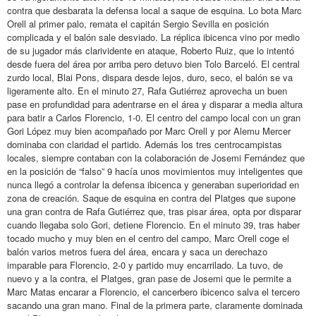
contra que desbarata la defensa local a saque de esquina. Lo bota Marc
Orell al primer palo, remata el capitán Sergio Sevilla en posición
complicada y el balón sale desviado. La réplica ibicenca vino por medio
de su jugador más clarividente en ataque, Roberto Ruiz, que lo intentó
desde fuera del área por arriba pero detuvo bien Tolo Barceló. El central
zurdo local, Blai Pons, dispara desde lejos, duro, seco, el balón se va
ligeramente alto. En el minuto 27, Rafa Gutiérrez aprovecha un buen
pase en profundidad para adentrarse en el área y disparar a media altura
para batir a Carlos Florencio, 1-0. El centro del campo local con un gran
Gori López muy bien acompañado por Marc Orell y por Alemu Mercer
dominaba con claridad el partido. Además los tres centrocampistas
locales, siempre contaban con la colaboración de Josemi Fernández que
en la posición de “falso” 9 hacía unos movimientos muy inteligentes que
nunca llegó a controlar la defensa ibicenca y generaban superioridad en
zona de creación. Saque de esquina en contra del Platges que supone
una gran contra de Rafa Gutiérrez que, tras pisar área, opta por disparar
cuando llegaba solo Gori, detiene Florencio. En el minuto 39, tras haber
tocado mucho y muy bien en el centro del campo, Marc Orell coge el
balón varios metros fuera del área, encara y saca un derechazo
imparable para Florencio, 2-0 y partido muy encarrilado. La tuvo, de
nuevo y a la contra, el Platges, gran pase de Josemi que le permite a
Marc Matas encarar a Florencio, el cancerbero ibicenco salva el tercero
sacando una gran mano. Final de la primera parte, claramente dominada