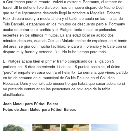
a Gori franco para el remate. Volvió a avisar el Portmany, el remate de
Israel Ull lo detiene Tolo Barceló. Tras un nuevo disparo de Nacho Dosil
que se fue ligeramente desviado llegó la zozobra a Magalluf. Roberto
Ruiz dispara duro y a media altura y el balón se cuela en las mallas de
Tolo Barceló, estábamos en los minutos de descuento pero el Portmany
acaba de entrar en el partido y el Platges tenía malas experiencias
recientes en los últimos minutos. La ansiedad local se acabó dos
minutos después, cuando Cristian Makate recibe de espaldas en el borde
del área, se gira con mucha facilidad, encara a Florencio y le bate con un
disparo muy fuerte y cercano, 3-1. No hubo tiempo para más.
El Platges acaba bien el primer tramo complicado de la liga con 5
partidos en 15 días obteniendo 11 de los 15 puntos posibles, el único
“pero” el empate en casa contra el Felanitx. La semana que viene, partido
en fin de semana en el municipal de Ca Na Paulina en el Coll d’en
Rebassa. Duro y complicado encuentro que habrá que sacar adelante si
se pretende continuar en las posiciones de privilegio de la tabla
clasificatoria.
Joan Mateu para Fútbol Balear.
Fotos de Joan Mateu para Fútbol Balear.