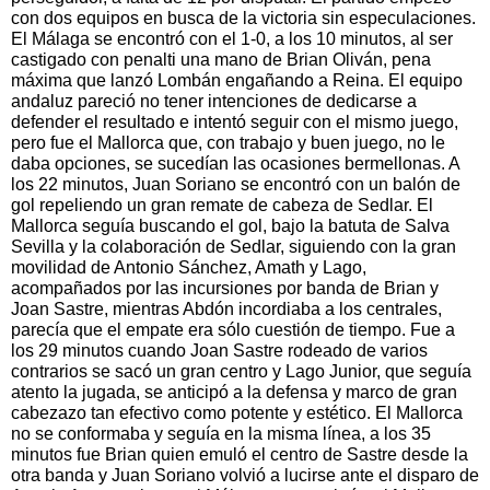
con dos equipos en busca de la victoria sin especulaciones.
El Málaga se encontró con el 1-0, a los 10 minutos, al ser
castigado con penalti una mano de Brian Oliván, pena
máxima que lanzó Lombán engañando a Reina. El equipo
andaluz pareció no tener intenciones de dedicarse a
defender el resultado e intentó seguir con el mismo juego,
pero fue el Mallorca que, con trabajo y buen juego, no le
daba opciones, se sucedían las ocasiones bermellonas. A
los 22 minutos, Juan Soriano se encontró con un balón de
gol repeliendo un gran remate de cabeza de Sedlar. El
Mallorca seguía buscando el gol, bajo la batuta de Salva
Sevilla y la colaboración de Sedlar, siguiendo con la gran
movilidad de Antonio Sánchez, Amath y Lago,
acompañados por las incursiones por banda de Brian y
Joan Sastre, mientras Abdón incordiaba a los centrales,
parecía que el empate era sólo cuestión de tiempo. Fue a
los 29 minutos cuando Joan Sastre rodeado de varios
contrarios se sacó un gran centro y Lago Junior, que seguía
atento la jugada, se anticipó a la defensa y marco de gran
cabezazo tan efectivo como potente y estético. El Mallorca
no se conformaba y seguía en la misma línea, a los 35
minutos fue Brian quien emuló el centro de Sastre desde la
otra banda y Juan Soriano volvió a lucirse ante el disparo de