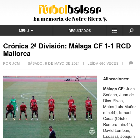
En memoria de Nofre Riera
MENÚ
RESULTADOS
Crónica 2ª División: Málaga CF 1-1 RCD
Mallorca
POR JCM |
SÁBADO, 8 DE MAYO DE 2021
| LEÍDA 660 VECES |
Alineaciones:
Málaga CF:
Juan
Soriano, Juan de
Dios Rivas,
Matos(
Luis Muñoz
min.44)
, Ismael
Casas(
Cristo
Romero min.44)
,
David Lombán,
Escassi, Joaquín