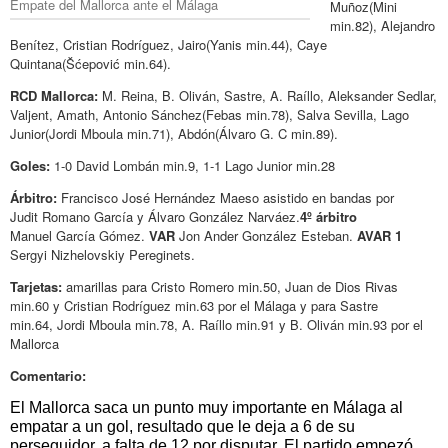
Empate del Mallorca ante el Málaga
Muñoz(
Mini
min.82)
, Alejandro
Benítez, Cristian Rodríguez, Jairo(
Yanis min.44)
, Caye
Quintana(Šćepović min.64).
RCD Mallorca:
M. Reina, B. Oliván, Sastre, A. Raíllo, Aleksander Sedlar,
Valjent, Amath, Antonio Sánchez(Febas min.78), Salva Sevilla, Lago
Junior(Jordi Mboula min.71), Abdón(Álvaro G. C min.89).
Goles:
1-0 David Lombán min.9, 1-1 Lago Junior min.28
Árbitro:
Francisco José Hernández Maeso asistido en bandas por
Judit Romano García y Álvaro González Narváez.
4º árbitro
Manuel García Gómez.
VAR
Jon Ander González Esteban.
AVAR 1
Sergyi Nizhelovskiy Pereginets.
Tarjetas:
amarillas para
Cristo Romero min.50, Juan de Dios Rivas
min.60 y
Cristian Rodríguez min.63 por el Málaga y para Sastre
min.64, Jordi Mboula min.78,
A. Raíllo min.91 y B. Oliván min.93
por el
Mallorca
Comentario:
El Mallorca saca un punto muy importante en Málaga al
empatar a un gol, resultado que le deja a 6 de su
perseguidor, a falta de 12 por disputar. El partido empezó