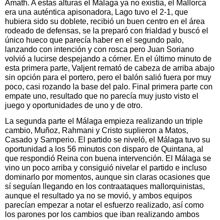
Amath. A estas alturas el Málaga ya no existía, el Mallorca
era una auténtica apisonadora, Lago tuvo el 2-1, que
hubiera sido su doblete, recibió un buen centro en el área
rodeado de defensas, se la preparó con frialdad y buscó el
único hueco que parecía haber en el segundo palo,
lanzando con intención y con rosca pero Juan Soriano
volvió a lucirse despejando a córner. En el último minuto de
esta primera parte, Valjent remató de cabeza de arriba abajo
sin opción para el portero, pero el balón salió fuera por muy
poco, casi rozando la base del palo. Final primera parte con
empate uno, resultado que no parecía muy justo visto el
juego y oportunidades de uno y de otro.
La segunda parte el Málaga empieza realizando un triple
cambio, Muñoz, Rahmani y Cristo suplieron a Matos,
Casado y Samperio. El partido se niveló, el Málaga tuvo su
oportunidad a los 56 minutos con disparo de Quintana, al
que respondió Reina con buena intervención. El Málaga se
vino un poco arriba y consiguió nivelar el partido e incluso
dominarlo por momentos, aunque sin claras ocasiones que
sí seguían llegando en los contraataques mallorquinistas,
aunque el resultado ya no se movió, y ambos equipos
parecían empezar a notar el esfuerzo realizado, así como
los parones por los cambios que iban realizando ambos