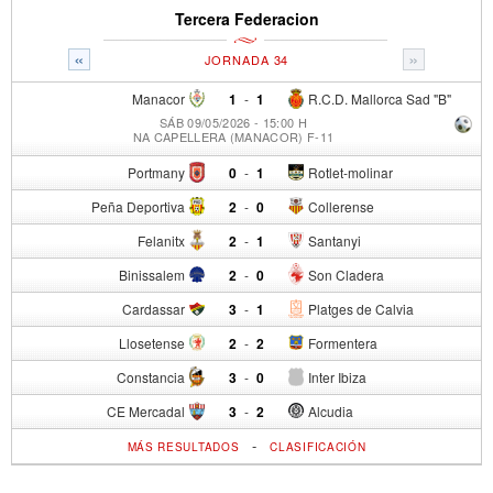
Tercera Federacion
«
»
JORNADA 34
Manacor
1
-
1
R.C.D. Mallorca Sad "B"
SÁB 09/05/2026 - 15:00 H
NA CAPELLERA (MANACOR) F-11
Portmany
0
-
1
Rotlet-molinar
Peña Deportiva
2
-
0
Collerense
Felanitx
2
-
1
Santanyi
Binissalem
2
-
0
Son Cladera
Cardassar
3
-
1
Platges de Calvia
Llosetense
2
-
2
Formentera
Constancia
3
-
0
Inter Ibiza
CE Mercadal
3
-
2
Alcudia
-
MÁS RESULTADOS
CLASIFICACIÓN