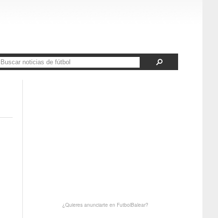
¿Quieres anunciarte en FutbolBalear?