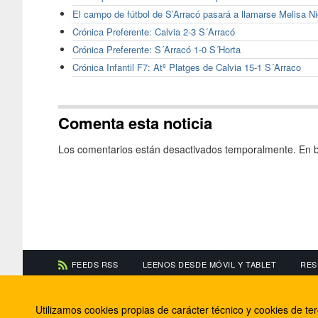
El campo de fútbol de S’Arracó pasará a llamarse Melisa N
Crónica Preferente: Calvia 2-3 S´Arracó
Crónica Preferente: S´Arracó 1-0 S´Horta
Crónica Infantil F7: Atº Platges de Calvia 15-1 S´Arraco
Comenta esta noticia
Los comentarios están desactivados temporalmente. En b
FEEDS RSS
LEENOS DESDE MÓVIL Y TABLET
RES
CONTACTA CON NOSOTROS
ACERCA DE NOSOTR
Utilizamos cookies propias de carácter técnico y cookies de t
Información de contacto
El equipo de FútbolBa