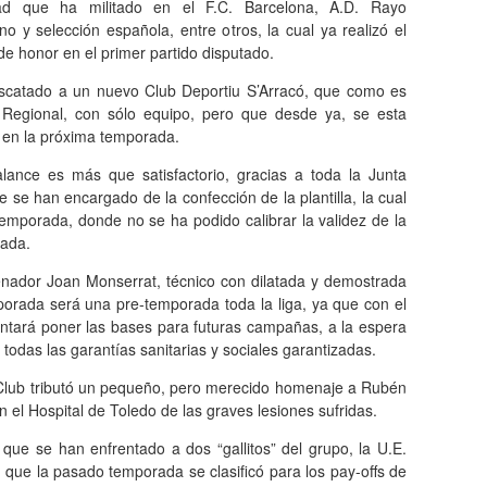
dad que ha militado en el F.C. Barcelona, A.D. Rayo
no y selección española, entre otros, la cual ya realizó el
e honor en el primer partido disputado.
scatado a un nuevo Club Deportiu S’Arracó, que como es
 Regional, con sólo equipo, pero que desde ya, se esta
s en la próxima temporada.
alance es más que satisfactorio, gracias a toda la Junta
 se han encargado de la confección de la plantilla, la cual
emporada, donde no se ha podido calibrar la validez de la
rada.
renador Joan Monserrat, técnico con dilatada y demostrada
porada será una pre-temporada toda la liga, ya que con el
ntentará poner las bases para futuras campañas, a la espera
odas las garantías sanitarias y sociales garantizadas.
 Club tributó un pequeño, pero merecido homenaje a Rubén
 el Hospital de Toledo de las graves lesiones sufridas.
 que se han enfrentado a dos “gallitos” del grupo, la U.E.
, que la pasado temporada se clasificó para los pay-offs de