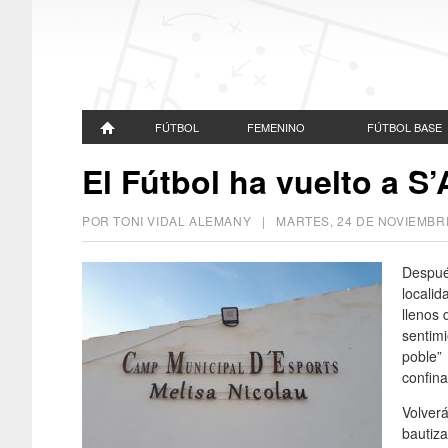
FÚTBOL
FEMENINO
FÚTBOL BASE
El Fútbol ha vuelto a S’
POR TONI VIDAL ALEMANY |
MARTES, 24 DE NOVIEMBR
Despué
localid
llenos 
sentim
poble”
confina
Volverá
bautiz