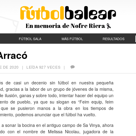
En memoria de Nofre Riera
FÚTBOL SALA
MÁS FÚTBOL
RESULTADOS
Arracó
E DE 2020
| LEÍDA 927 VECES |
s de casi un decenio sin fútbol en nuestra pequeña
ad, gracias a la labor de un grupo de jóvenes de la misma,
de ilusión, ganas y sobre todo, intentar hacer del equipo un
iento de pueblo, ya que su slogan es “Feim equip, feim
 que se pusieron manos a la obra en los tiempos de
miento, podemos anunciar que el fútbol ha vuelto.
 a sonar la bocina en el antiguo campo de Sa Vinya, ahora
ado con el nombre de Melissa Nicolau, jugadora de la