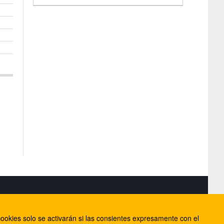
S
ookies solo se activarán si las consientes expresamente con el
lorca