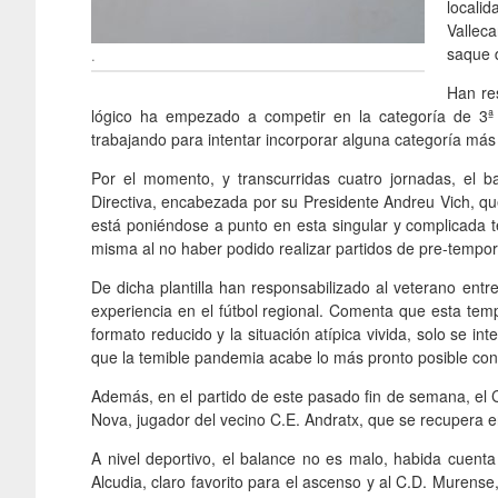
locali
Valleca
saque d
.
Han re
lógico ha empezado a competir en la categoría de 3ª
trabajando para intentar incorporar alguna categoría má
Por el momento, y transcurridas cuatro jornadas, el b
Directiva, encabezada por su Presidente Andreu Vich, que
está poniéndose a punto en esta singular y complicada t
misma al no haber podido realizar partidos de pre-tempo
De dicha plantilla han responsabilizado al veterano ent
experiencia en el fútbol regional. Comenta que esta tem
formato reducido y la situación atípica vivida, solo se i
que la temible pandemia acabe lo más pronto posible con t
Además, en el partido de este pasado fin de semana, el
Nova, jugador del vecino C.E. Andratx, que se recupera en
A nivel deportivo, el balance no es malo, habida cuenta
Alcudia, claro favorito para el ascenso y al C.D. Murense