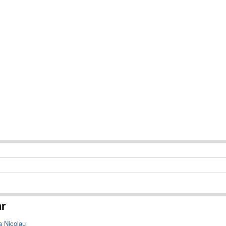
ar
a Nicolau