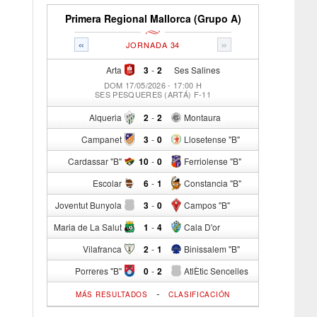
Primera Regional Mallorca (Grupo A)
«
»
JORNADA 34
Arta
3
-
2
Ses Salines
DOM 17/05/2026 - 17:00 H
SES PESQUERES (ARTÁ) F-11
Alqueria
2
-
2
Montaura
Campanet
3
-
0
Llosetense "B"
Cardassar "B"
10
-
0
Ferriolense "B"
Escolar
6
-
1
Constancia "B"
Joventut Bunyola
3
-
0
Campos "B"
Maria de La Salut
1
-
4
Cala D'or
Vilafranca
2
-
1
Binissalem "B"
Porreres "B"
0
-
2
AtlÈtic Sencelles
-
MÁS RESULTADOS
CLASIFICACIÓN