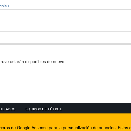
icolau
reve estarán disponibles de nuevo.
ULTADOS
EQUIPOS DE FÚTBOL
OS
CONECTA CON NOSOTROS
OTROS SERVICIO
erceros de Google Adsense para la personalización de anuncios. Estas c
lear
Facebook
Internet Rural Mal