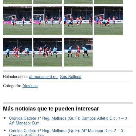
Relacionados:
at-manacor-d.m.
,
Ses Salines
Categoría:
Alevines
Más noticias que te pueden interesar
Crónica Cadete 1ª Reg. Mallorca (Gr. F): Campos Atlétic D.c. 1 – 0
Atº Manacor D.m.
Crónica Cadete 1ª Reg. Mallorca (Gr. F): Atº Manacor D.m. 2 – 3
Campos AtlÉtic D.c.