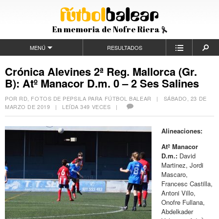
En memoria de Nofre Riera
MENÚ
RESULTADOS
Crónica Alevines 2ª Reg. Mallorca (Gr.
B): Atº Manacor D.m. 0 – 2 Ses Salines
POR RD, FOTOS DE PEPSILA PARA FÚTBOL BALEAR |
SÁBADO, 23 DE
MARZO DE 2019
| LEÍDA 349 VECES |
Alineaciones:
Atº Manacor
D.m.:
David
Martinez, Jordi
Mascaro,
Francesc Castilla,
Antoni Villo,
Onofre Fullana,
Abdelkader