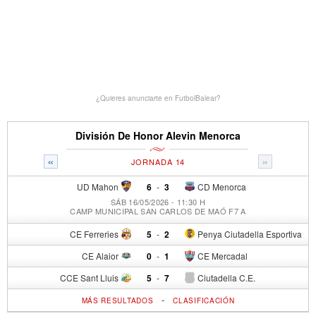
¿Quieres anunciarte en FutbolBalear?
División De Honor Alevin Menorca
«
»
JORNADA 14
UD Mahon
6
-
3
CD Menorca
SÁB 16/05/2026 - 11:30 H
CAMP MUNICIPAL SAN CARLOS DE MAÓ F7 A
CE Ferreries
5
-
2
Penya Ciutadella Esportiva
CE Alaior
0
-
1
CE Mercadal
CCE Sant Lluis
5
-
7
Ciutadella C.E.
-
MÁS RESULTADOS
CLASIFICACIÓN