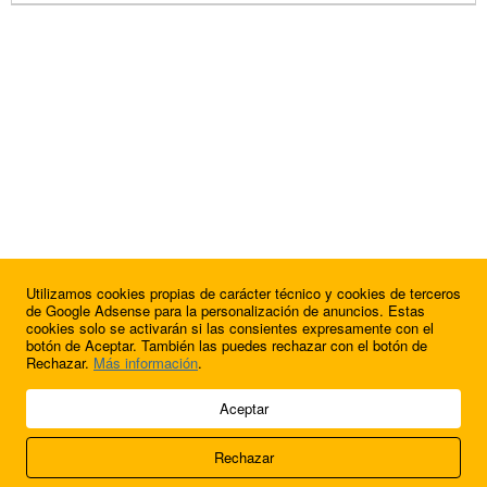
Utilizamos cookies propias de carácter técnico y cookies de terceros
de Google Adsense para la personalización de anuncios. Estas
cookies solo se activarán si las consientes expresamente con el
botón de Aceptar. También las puedes rechazar con el botón de
Rechazar.
Más información
.
© 2009 - 2026 Soluciones Corporativas IP, SL.
Aceptar
Todos los derechos reservados.
Rechazar
Aviso legal
Cookies
Acerca de nosotros
Contacto
Anúnciate en
FútbolBalear