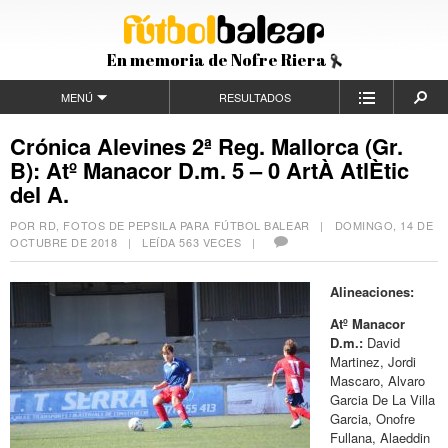
En memoria de Nofre Riera
MENÚ
RESULTADOS
Crónica Alevines 2ª Reg. Mallorca (Gr.
B): Atº Manacor D.m. 5 – 0 ArtÀ AtlÈtic
del A.
POR RD, FOTOS DE PEPSILA PARA FÚTBOL BALEAR |
DOMINGO, 14 DE
OCTUBRE DE 2018
| LEÍDA 563 VECES |
Alineaciones:
Atº Manacor
D.m.:
David
Martinez, Jordi
Mascaro, Alvaro
Garcia De La Villa
Garcia, Onofre
Fullana, Alaeddin