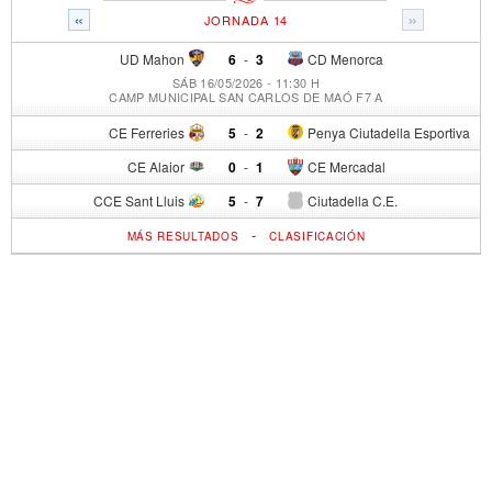
«
»
JORNADA 14
UD Mahon
6
-
3
CD Menorca
SÁB 16/05/2026 - 11:30 H
CAMP MUNICIPAL SAN CARLOS DE MAÓ F7 A
CE Ferreries
5
-
2
Penya Ciutadella Esportiva
CE Alaior
0
-
1
CE Mercadal
CCE Sant Lluis
5
-
7
Ciutadella C.E.
-
MÁS RESULTADOS
CLASIFICACIÓN