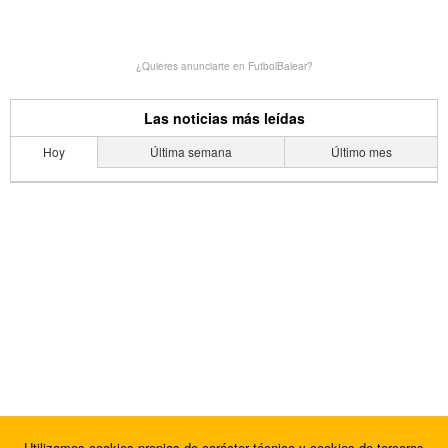
¿Quieres anunciarte en FutbolBalear?
Las noticias más leídas
Hoy
Última semana
Último mes
Utilizamos cookies propias de carácter técnico y cookies de terceros