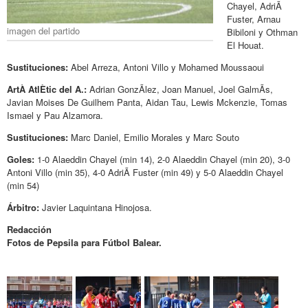
Chayel, AdriÃ
Fuster, Arnau
imagen del partido
Bibiloni y Othman
El Houat.
Sustituciones:
Abel Arreza, Antoni Villo y Mohamed Moussaoui
ArtÀ AtlÈtic del A.:
Adrian GonzÃlez, Joan Manuel, Joel GalmÃs,
Javian Moises De Guilhem Panta, Aidan Tau, Lewis Mckenzie, Tomas
Ismael y Pau Alzamora.
Sustituciones:
Marc Daniel, Emilio Morales y Marc Souto
Goles:
1-0 Alaeddin Chayel (min 14), 2-0 Alaeddin Chayel (min 20), 3-0
Antoni Villo (min 35), 4-0 AdriÃ Fuster (min 49) y 5-0 Alaeddin Chayel
(min 54)
Árbitro:
Javier Laquintana Hinojosa.
Redacción
Fotos de Pepsila para Fútbol Balear.