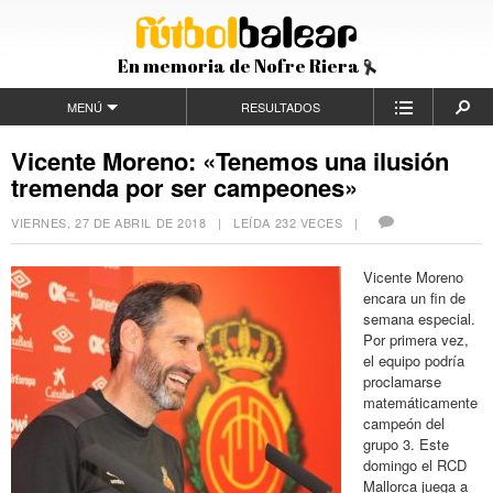
En memoria de Nofre Riera
MENÚ
RESULTADOS
Vicente Moreno: «Tenemos una ilusión
tremenda por ser campeones»
VIERNES, 27 DE ABRIL DE 2018
| LEÍDA 232 VECES |
Vicente Moreno
encara un fin de
semana especial.
Por primera vez,
el equipo podría
proclamarse
matemáticamente
campeón del
grupo 3. Este
domingo el RCD
Mallorca juega a