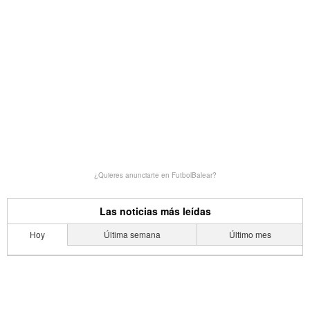
¿Quieres anunciarte en FutbolBalear?
Las noticias más leídas
Hoy
Última semana
Último mes