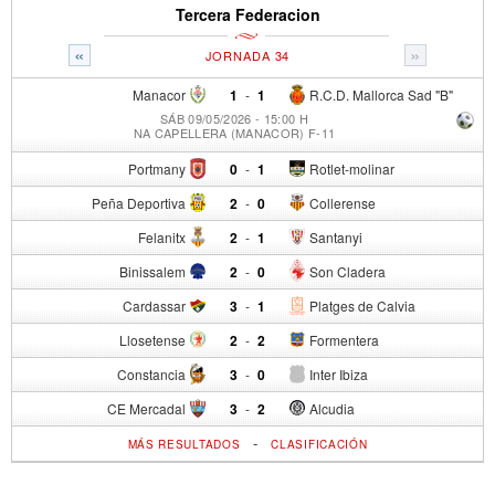
Tercera Federacion
«
»
JORNADA 34
Manacor
1
-
1
R.C.D. Mallorca Sad "B"
SÁB 09/05/2026 - 15:00 H
NA CAPELLERA (MANACOR) F-11
Portmany
0
-
1
Rotlet-molinar
Peña Deportiva
2
-
0
Collerense
Felanitx
2
-
1
Santanyi
Binissalem
2
-
0
Son Cladera
Cardassar
3
-
1
Platges de Calvia
Llosetense
2
-
2
Formentera
Constancia
3
-
0
Inter Ibiza
CE Mercadal
3
-
2
Alcudia
-
MÁS RESULTADOS
CLASIFICACIÓN