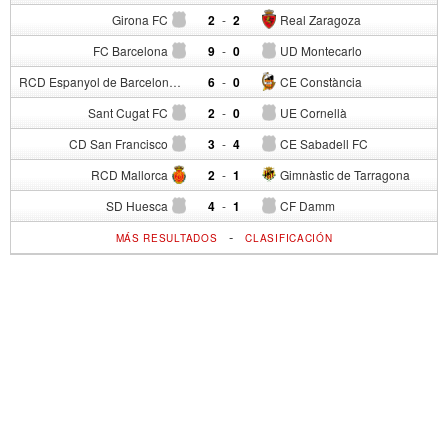
Girona FC
2
-
2
Real Zaragoza
FC Barcelona
9
-
0
UD Montecarlo
RCD Espanyol de Barcelona
6
-
0
CE Constància
Sant Cugat FC
2
-
0
UE Cornellà
CD San Francisco
3
-
4
CE Sabadell FC
RCD Mallorca
2
-
1
Gimnàstic de Tarragona
SD Huesca
4
-
1
CF Damm
-
MÁS RESULTADOS
CLASIFICACIÓN