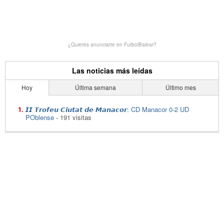
¿Quieres anunciarte en FutbolBalear?
Las noticias más leídas
Hoy
Última semana
Último mes
𝙄𝙄 𝙏𝙧𝙤𝙛𝙚𝙪 𝘾𝙞𝙪𝙩𝙖𝙩 𝙙𝙚 𝙈𝙖𝙣𝙖𝙘𝙤𝙧: CD Manacor 0-2 UD
POblense
- 191 visitas