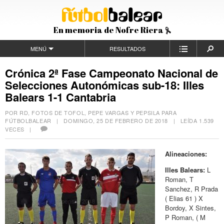
En memoria de Nofre Riera
MENÚ
RESULTADOS
Crónica 2ª Fase Campeonato Nacional de
Selecciones Autonómicas sub-18: Illes
Balears 1-1 Cantabria
POR RD, FOTOS DE TOFOL, PEPE VARGAS Y PEPSILA PARA
FÚTBOLBALEAR |
DOMINGO, 25 DE FEBRERO DE 2018
| LEÍDA 1.539
VECES |
Alineaciones:
Illes Balears:
L
Roman, T
Sanchez, R Prada
( Elias 61 ) X
Bordoy, X Sintes,
P Roman, ( M