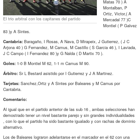
Matas 70 ) A
Montalban, P
Ortiz, Victor,( A
El trio arbitral con los capitanes del partido
Mercadal 77 )C
Montiel ( P Galvez
83 )y A Sintes.
Cantabria:
Baragaño, I Rosas, A Nava, D Mirapeix, J Gutierrez, ( J C
Arjona 40 ) G Fernandez, M Camus, M Castillo ( S Garcia 46 ), I Laviada,
J C Campo ( I Fernandez 80 )y G Nalda ( D Martix 70 ).
Goles:
1-0 B Montiel M 62, 1-1 m Camus M 90.
Árbitro:
Sr L Bestard asistido por I Gutierrez y J A Martinez.
Tarjetas:
Sanchez,Ortiz y A Sintes por Baleares y M Camus por
Cantabria.
Comentario:
Al igual que en el partido anterior de las sub 16 , ambas selecciones han
demostrado tener un nivel bastante parejo y sin grandes individualidades
, con lo que el partido ha sido bastante igualado y con rachas de dominio
alternativo.
Los de Baleares lograron adelantarse en el marcador en el 62 con una