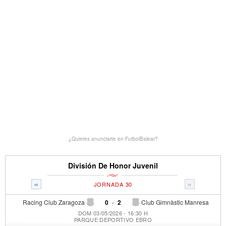
¿Quieres anunciarte en FutbolBalear?
División De Honor Juvenil
«
»
JORNADA 30
Racing Club Zaragoza
0
-
2
Club Gimnàstic Manresa
DOM 03/05/2026 - 16:30 H
PARQUE DEPORTIVO EBRO