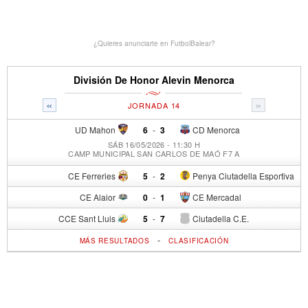
¿Quieres anunciarte en FutbolBalear?
División De Honor Alevin Menorca
«
»
JORNADA 14
UD Mahon
6
-
3
CD Menorca
SÁB 16/05/2026 - 11:30 H
CAMP MUNICIPAL SAN CARLOS DE MAÓ F7 A
CE Ferreries
5
-
2
Penya Ciutadella Esportiva
CE Alaior
0
-
1
CE Mercadal
CCE Sant Lluis
5
-
7
Ciutadella C.E.
-
MÁS RESULTADOS
CLASIFICACIÓN