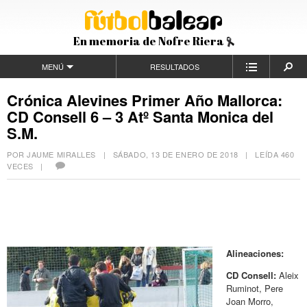
En memoria de Nofre Riera
MENÚ
RESULTADOS
Crónica Alevines Primer Año Mallorca:
CD Consell 6 – 3 Atº Santa Monica del
S.M.
POR JAUME MIRALLES |
SÁBADO, 13 DE ENERO DE 2018
| LEÍDA 460
VECES |
Alineaciones:
CD Consell:
Aleix
Ruminot, Pere
Joan Morro,