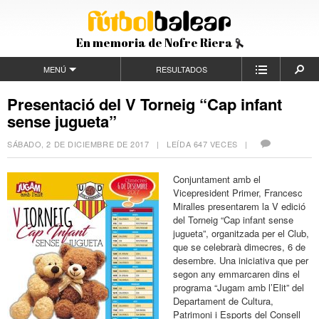
En memoria de Nofre Riera
MENÚ
RESULTADOS
Presentació del V Torneig “Cap infant
sense jugueta”
SÁBADO, 2 DE DICIEMBRE DE 2017
| LEÍDA 647 VECES |
Conjuntament amb el
Vicepresident Primer, Francesc
Miralles presentarem la V edició
del Torneig “Cap infant sense
jugueta”, organitzada per el Club,
que se celebrarà dimecres, 6 de
desembre. Una iniciativa que per
segon any emmarcaren dins el
programa “Jugam amb l’Elit” del
Departament de Cultura,
Patrimoni i Esports del Consell