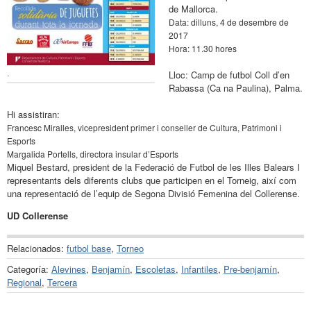
de Mallorca.
Data: dilluns, 4 de desembre de
2017
Hora: 11.30 hores
.
Lloc: Camp de futbol Coll d’en
Rabassa (Ca na Paulina), Palma.
Hi assistiran:
Francesc Miralles, vicepresident primer i conseller de Cultura, Patrimoni i
Esports
Margalida Portells, directora insular d’Esports
Miquel Bestard, president de la Federació de Futbol de les Illes Balears I
representants dels diferents clubs que participen en el Torneig, així com
una representació de l’equip de Segona Divisió Femenina del Collerense.
UD Collerense
Relacionados:
futbol base
,
Torneo
Categoría:
Alevines
,
Benjamín
,
Escoletas
,
Infantiles
,
Pre-benjamín
,
Regional
,
Tercera