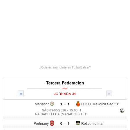
¿Quieres anunciarte en FutbolBalear?
Tercera Federacion
«
»
JORNADA 34
Manacor
1
-
1
R.C.D. Mallorca Sad "B"
SÁB 09/05/2026 - 15:00 H
NA CAPELLERA (MANACOR) F-11
Portmany
0
-
1
Rotlet-molinar