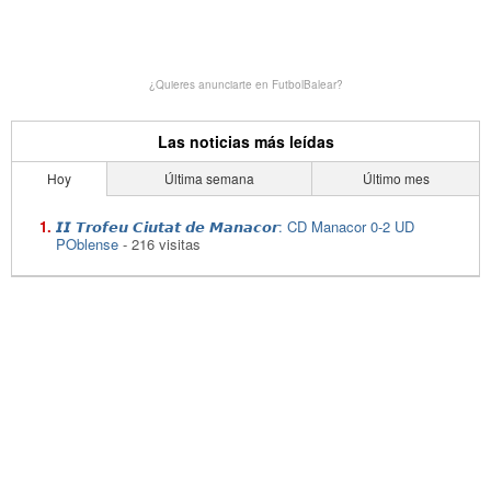
¿Quieres anunciarte en FutbolBalear?
Las noticias más leídas
Hoy
Última semana
Último mes
𝙄𝙄 𝙏𝙧𝙤𝙛𝙚𝙪 𝘾𝙞𝙪𝙩𝙖𝙩 𝙙𝙚 𝙈𝙖𝙣𝙖𝙘𝙤𝙧: CD Manacor 0-2 UD
POblense
- 216 visitas