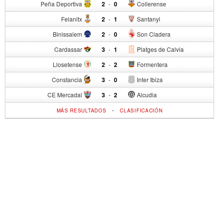
Peña Deportiva
2
-
0
Collerense
Felanitx
2
-
1
Santanyi
Binissalem
2
-
0
Son Cladera
Cardassar
3
-
1
Platges de Calvia
Llosetense
2
-
2
Formentera
Constancia
3
-
0
Inter Ibiza
CE Mercadal
3
-
2
Alcudia
-
MÁS RESULTADOS
CLASIFICACIÓN