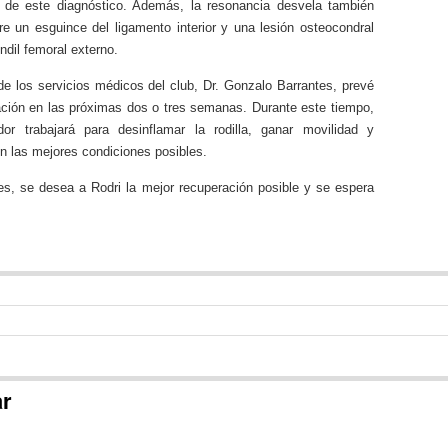
e de este diagnóstico. Además, la resonancia desvela también
re un esguince del ligamento interior y una lesión osteocondral
ndil femoral externo.
 de los servicios médicos del club, Dr. Gonzalo Barrantes, prevé
ación en las próximas dos o tres semanas. Durante este tiempo,
dor trabajará para desinflamar la rodilla, ganar movilidad y
 en las mejores condiciones posibles.
es, se desea a Rodri la mejor recuperación posible y se espera
ar