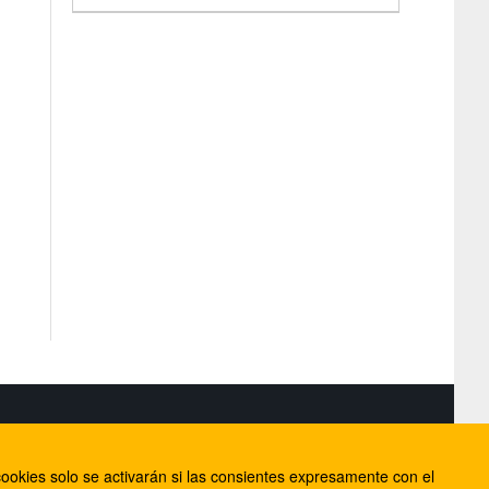
S
ookies solo se activarán si las consientes expresamente con el
lorca