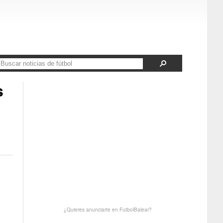
s
¿Quieres anunciarte en FutbolBalear?