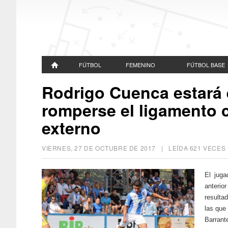
FÚTBOL
FEMENINO
FÚTBOL BASE
Rodrigo Cuenca estará e
romperse el ligamento c
externo
VIERNES, 27 DE OCTUBRE DE 2017
| LEÍDA 621 VECE
El juga
anterio
resulta
las que
Barrant