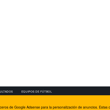
ULTADOS
EQUIPOS DE FÚTBOL
OS
CONECTA CON NOSOTROS
OTROS SERVICIO
erceros de Google Adsense para la personalización de anuncios. Estas c
lear
Facebook
Internet Rural Mal