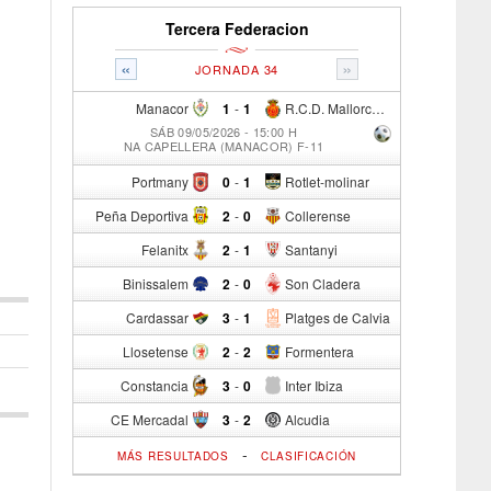
Tercera Federacion
«
»
JORNADA 34
Manacor
1
-
1
R.C.D. Mallorca Sad "B"
SÁB 09/05/2026 - 15:00 H
NA CAPELLERA (MANACOR) F-11
Portmany
0
-
1
Rotlet-molinar
Peña Deportiva
2
-
0
Collerense
Felanitx
2
-
1
Santanyi
Binissalem
2
-
0
Son Cladera
Cardassar
3
-
1
Platges de Calvia
Llosetense
2
-
2
Formentera
Constancia
3
-
0
Inter Ibiza
CE Mercadal
3
-
2
Alcudia
-
MÁS RESULTADOS
CLASIFICACIÓN