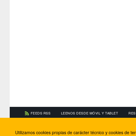
FEEDS RSS
LEENOS DESDE MÓVIL Y TABLET
RES
CONTACTA CON NOSOTROS
ACERCA DE NOSOTR
Utilizamos cookies propias de carácter técnico y cookies de t
Información de contacto
El equipo de FútbolBa