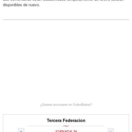
disponibles de nuevo.
¿Quieres anunciarte en FutbolBalear?
Tercera Federacion
«
»
JORNADA 34