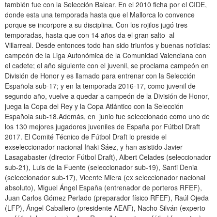
también fue con la Selección Balear. En el 2010 ficha por el CIDE,
donde esta una temporada hasta que el Mallorca lo convence
porque se incorpore a su disciplina. Con los rojilos jugó tres
temporadas, hasta que con 14 años da el gran salto al
Villarreal. Desde entonces todo han sido triunfos y buenas noticias:
campeón de la Liga Autonómica de la Comunidad Valenciana con
el cadete; el año siguiente con el juvenil, se proclama campeón en
División de Honor y es llamado para entrenar con la Selección
Española sub-17; y en la temporada 2016-17, como juvenil de
segundo año, vuelve a quedar a campeón de la División de Honor,
juega la Copa del Rey y la Copa Atlántico con la Selección
Española sub-18.Además, en junio fue seleccionado como uno de
los 130 mejores jugadores juveniles de España por Fútbol Draft
2017. El Comité Técnico de Fútbol Draft lo preside el
exseleccionador nacional Iñaki Sáez, y han asistido Javier
Lasagabaster (director Fútbol Draft), Albert Celades (seleccionador
sub-21), Luis de la Fuente (seleccionador sub-19), Santi Denia
(seleccionador sub-17), Vicente Miera (ex seleccionador nacional
absoluto), Miguel Ángel España (entrenador de porteros RFEF),
Juan Carlos Gómez Perlado (preparador físico RFEF), Raúl Ojeda
(LFP), Ángel Caballero (presidente AEAF), Nacho Silván (experto