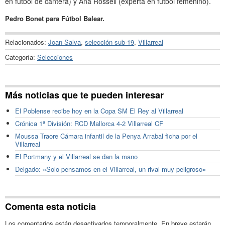
en fútbol de cantera) y Ana Rossell (experta en fútbol femenino).
Pedro Bonet para Fútbol Balear.
Relacionados:
Joan Salva
,
selección sub-19
,
Villarreal
Categoría:
Selecciones
Más noticias que te pueden interesar
El Poblense recibe hoy en la Copa SM El Rey al Villarreal
Crónica 1ª División: RCD Mallorca 4-2 Villarreal CF
Moussa Traore Cámara infantil de la Penya Arrabal ficha por el
Villarreal
El Portmany y el Villarreal se dan la mano
Delgado: «Solo pensamos en el Villarreal, un rival muy peligroso»
Comenta esta noticia
Los comentarios están desactivados temporalmente. En breve estarán