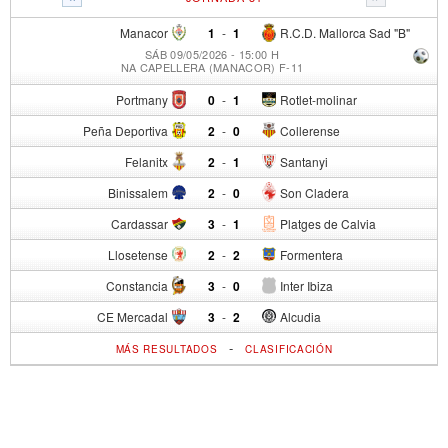
Manacor
1
-
1
R.C.D. Mallorca Sad "B"
SÁB 09/05/2026 - 15:00 H
NA CAPELLERA (MANACOR) F-11
Portmany
0
-
1
Rotlet-molinar
Peña Deportiva
2
-
0
Collerense
Felanitx
2
-
1
Santanyi
Binissalem
2
-
0
Son Cladera
Cardassar
3
-
1
Platges de Calvia
Llosetense
2
-
2
Formentera
Constancia
3
-
0
Inter Ibiza
CE Mercadal
3
-
2
Alcudia
-
MÁS RESULTADOS
CLASIFICACIÓN