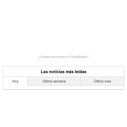
¿Quieres anunciarte en FutbolBalear?
Las noticias más leídas
Hoy
Última semana
Último mes