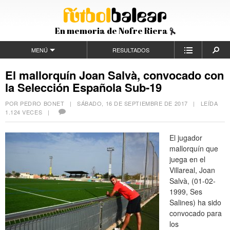
En memoria de Nofre Riera
MENÚ
RESULTADOS
El mallorquín Joan Salvà, convocado con
la Selección Española Sub-19
POR PEDRO BONET |
SÁBADO, 16 DE SEPTIEMBRE DE 2017
| LEÍDA
1.124 VECES |
El jugador
mallorquín que
juega en el
Villareal, Joan
Salvà,
(01-02-
1999, Ses
Salines)
ha sido
convocado para
los