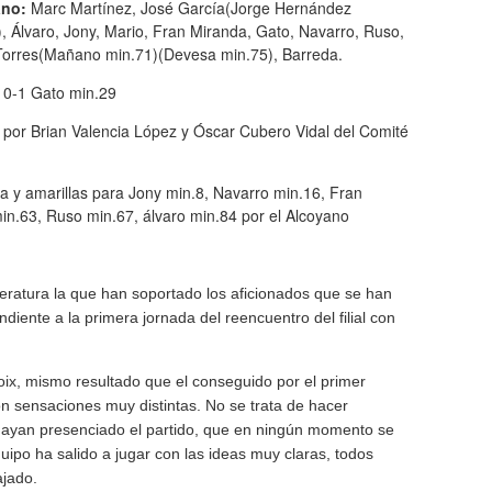
ano:
Marc Martínez, José García(Jorge Hernández
, Álvaro, Jony, Mario, Fran Miranda, Gato, Navarro, Ruso,
Torres(Mañano min.71)(Devesa min.75), Barreda.
0-1 Gato min.29
 por Brian Valencia López y Óscar Cubero Vidal del Comité
a y amarillas para Jony min.8, Navarro min.16, Fran
n.63, Ruso min.67, álvaro min.84 por el Alcoyano
peratura la que han soportado los aficionados que se han
diente a la primera jornada del reencuentro del filial con
oix, mismo resultado que el conseguido por el primer
n sensaciones muy distintas. No se trata de hacer
hayan presenciado el partido, que en ningún momento se
uipo ha salido a jugar con las ideas muy claras, todos
ajado.