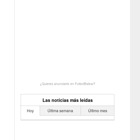
¿Quieres anunciarte en FutbolBalear?
Las noticias más leídas
Hoy
Última semana
Último mes