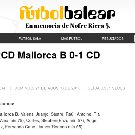
En memoria de Nofre Riera
FÚTBOL SALA
MÁS FÚTBOL
RESULTADOS
RCD Mallorca B 0-1 CD
ALEAR |
DOMINGO, 21 DE AGOSTO DE 2016
| LEÍDA 3.351 VECES |
ciones:
llorca B:
Valens, Juanjo, Sastre, Raúl, Antoine, Tià
(Alex min.75), Cortes, Stephen(Enzo min.57), Ángel
z, Fernando Cano, James(Rodado min.65).