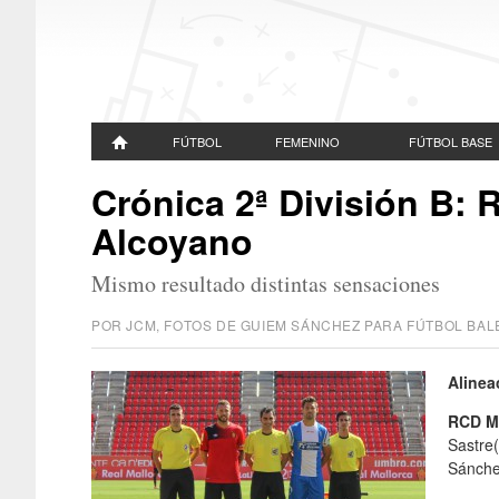
FÚTBOL
FEMENINO
FÚTBOL BASE
Crónica 2ª División B: 
Alcoyano
Mismo resultado distintas sensaciones
POR JCM, FOTOS DE GUIEM SÁNCHEZ PARA FÚTBOL B
Alinea
RCD Ma
Sastre
Sánche