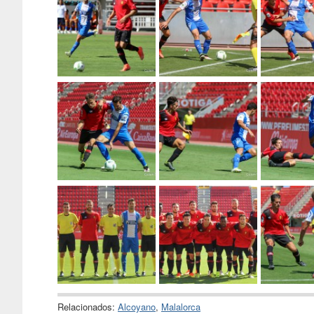
Relacionados:
Alcoyano
,
Malalorca