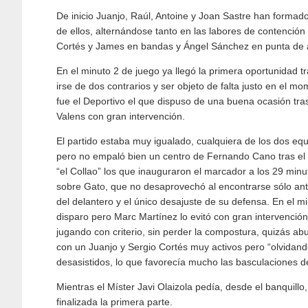
De inicio Juanjo, Raúl, Antoine y Joan Sastre han formado
de ellos, alternándose tanto en las labores de contenci
Cortés y James en bandas y Ángel Sánchez en punta de 
En el minuto 2 de juego ya llegó la primera oportunidad 
irse de dos contrarios y ser objeto de falta justo en el m
fue el Deportivo el que dispuso de una buena ocasión tr
Valens con gran intervención.
El partido estaba muy igualado, cualquiera de los dos eq
pero no empaló bien un centro de Fernando Cano tras el
“el Collao” los que inauguraron el marcador a los 29 minu
sobre Gato, que no desaprovechó al encontrarse sólo ant
del delantero y el único desajuste de su defensa. En el
disparo pero Marc Martínez lo evitó con gran intervención
jugando con criterio, sin perder la compostura, quizás a
con un Juanjo y Sergio Cortés muy activos pero “olvidan
desasistidos, lo que favorecía mucho las basculaciones de
Mientras el Míster Javi Olaizola pedía, desde el banquillo,
finalizada la primera parte.