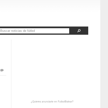
¿Quieres anunciarte en FutbolBalear?