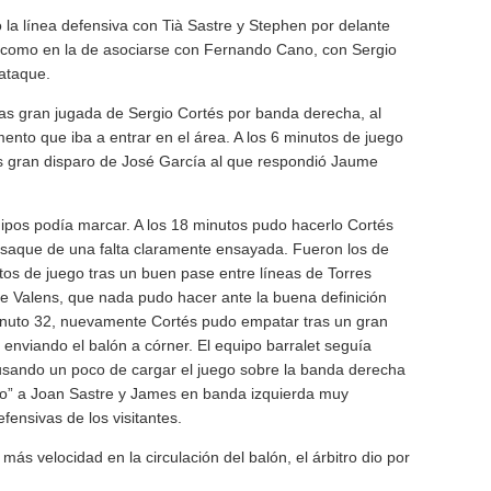
 la línea defensiva con Tià Sastre y Stephen por delante
ón como en la de asociarse con Fernando Cano, con Sergio
ataque.
tras gran jugada de Sergio Cortés por banda derecha, al
omento que iba a entrar en el área. A los 6 minutos de juego
as gran disparo de José García al que respondió Jaume
uipos podía marcar. A los 18 minutos pudo hacerlo Cortés
 saque de una falta claramente ensayada. Fueron los de
tos de juego tras un buen pase entre líneas de Torres
e Valens, que nada pudo hacer ante la buena definición
 minuto 32, nuevamente Cortés pudo empatar tras un gran
 enviando el balón a córner. El equipo barralet seguía
busando un poco de cargar el juego sobre la banda derecha
do” a Joan Sastre y James en banda izquierda muy
fensivas de los visitantes.
 más velocidad en la circulación del balón, el árbitro dio por