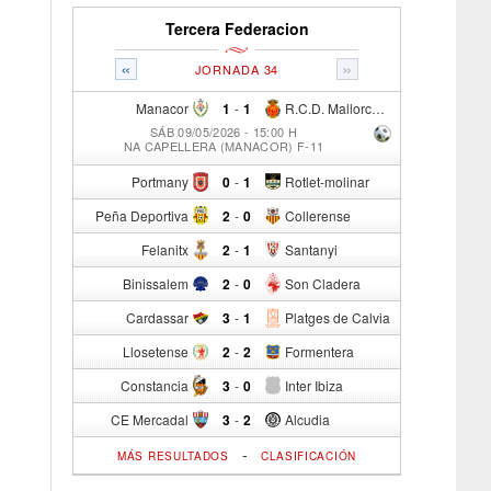
Tercera Federacion
«
»
JORNADA 34
Manacor
1
-
1
R.C.D. Mallorca Sad "B"
SÁB 09/05/2026 - 15:00 H
NA CAPELLERA (MANACOR) F-11
Portmany
0
-
1
Rotlet-molinar
Peña Deportiva
2
-
0
Collerense
Felanitx
2
-
1
Santanyi
Binissalem
2
-
0
Son Cladera
Cardassar
3
-
1
Platges de Calvia
Llosetense
2
-
2
Formentera
Constancia
3
-
0
Inter Ibiza
CE Mercadal
3
-
2
Alcudia
-
MÁS RESULTADOS
CLASIFICACIÓN