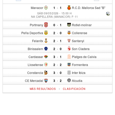
Manacor
1
-
1
R.C.D. Mallorca Sad "B"
SÁB 09/05/2026 - 15:00 H
NA CAPELLERA (MANACOR) F-11
Portmany
0
-
1
Rotlet-molinar
Peña Deportiva
2
-
0
Collerense
Felanitx
2
-
1
Santanyi
Binissalem
2
-
0
Son Cladera
Cardassar
3
-
1
Platges de Calvia
Llosetense
2
-
2
Formentera
Constancia
3
-
0
Inter Ibiza
CE Mercadal
3
-
2
Alcudia
-
MÁS RESULTADOS
CLASIFICACIÓN