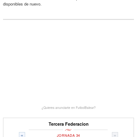
disponibles de nuevo.
¿Quieres anunciarte en FutbolBalear?
Tercera Federacion
«
»
JORNADA 34