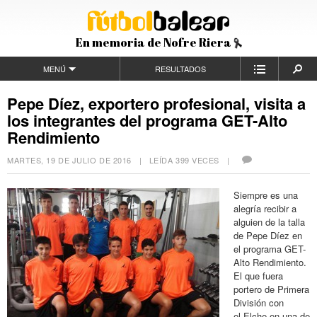
En memoria de Nofre Riera
MENÚ
RESULTADOS
Pepe Díez, exportero profesional, visita a
los integrantes del programa GET-Alto
Rendimiento
MARTES, 19 DE JULIO DE 2016
| LEÍDA 399 VECES |
Siempre es una
alegría recibir a
alguien de la talla
de Pepe Díez en
el programa GET-
Alto Rendimiento.
El que fuera
portero de Primera
División con
el Elche en una de