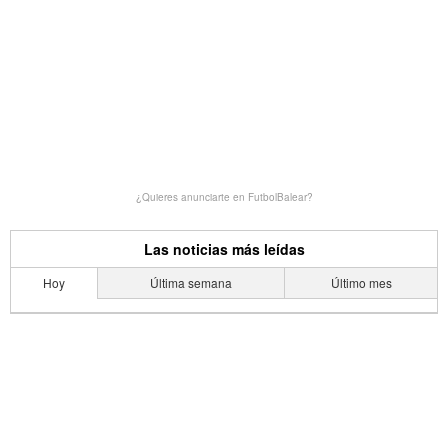
¿Quieres anunciarte en FutbolBalear?
Las noticias más leídas
Hoy
Última semana
Último mes