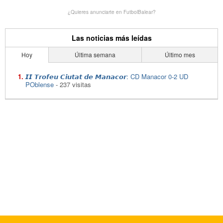
¿Quieres anunciarte en FutbolBalear?
Las noticias más leídas
Hoy
Última semana
Último mes
𝙄𝙄 𝙏𝙧𝙤𝙛𝙚𝙪 𝘾𝙞𝙪𝙩𝙖𝙩 𝙙𝙚 𝙈𝙖𝙣𝙖𝙘𝙤𝙧: CD Manacor 0-2 UD
POblense
- 237 visitas