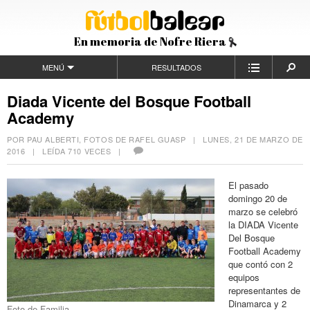
En memoria de Nofre Riera
MENÚ
RESULTADOS
Diada Vicente del Bosque Football
Academy
POR PAU ALBERTI, FOTOS DE RAFEL GUASP |
LUNES, 21 DE MARZO DE
2016
| LEÍDA 710 VECES |
El pasado
domingo 20 de
marzo se celebró
la DIADA Vicente
Del Bosque
Football Academy
que contó con 2
equipos
representantes de
Dinamarca y 2
Foto de Familia