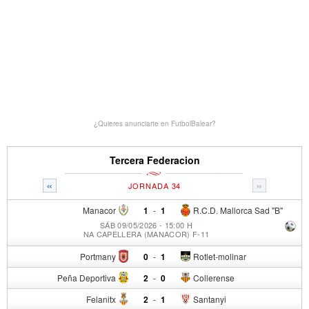
¿Quieres anunciarte en FutbolBalear?
Tercera Federacion
«
»
JORNADA 34
Manacor
1
-
1
R.C.D. Mallorca Sad "B"
SÁB 09/05/2026 - 15:00 H
NA CAPELLERA (MANACOR) F-11
Portmany
0
-
1
Rotlet-molinar
Peña Deportiva
2
-
0
Collerense
Felanitx
2
-
1
Santanyi