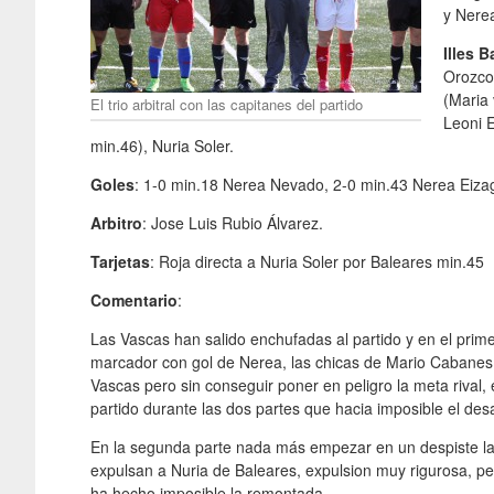
y Nere
Illes B
Orozco 
(Maria 
El trio arbitral con las capitanes del partido
Leoni E
min.46), Nuria Soler.
Goles
: 1-0 min.18 Nerea Nevado, 2-0 min.43 Nerea Eiza
Arbitro
: Jose Luis Rubio Álvarez.
Tarjetas
: Roja directa a Nuria Soler por Baleares min.45
Comentario
:
Las Vascas han salido enchufadas al partido y en el prim
marcador con gol de Nerea, las chicas de Mario Cabanes 
Vascas pero sin conseguir poner en peligro la meta rival, 
partido durante las dos partes que hacia imposible el desar
En la segunda parte nada más empezar en un despiste la
expulsan a Nuria de Baleares, expulsion muy rigurosa, p
ha hecho imposible la remontada.