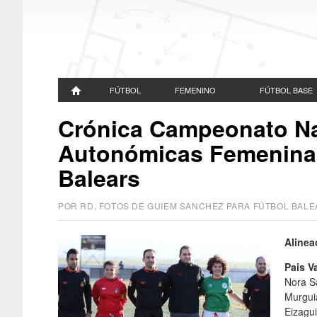
FÚTBOL
FEMENINO
FÚTBOL BASE
Crónica Campeonato Na
Autonómicas Femeninas 
Balears
POR RD, FOTOS DE GUIEM SANCHEZ PARA FÚTBOL BA
Alinea
Pais V
Nora Sa
Murgui
Eizagui