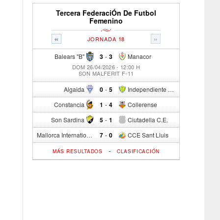
Tercera FederaciÓn De Futbol
Femenino
«
»
JORNADA 18
Balears "B"
3
-
3
Manacor
DOM 26/04/2026 - 12:00 H
SON MALFERIT F-11
Algaida
0
-
5
Independiente C/R
Constancia
1
-
4
Collerense
Son Sardina
5
-
1
Ciutadella C.E.
Mallorca International Football Club del S.p.
7
-
0
CCE Sant Lluis
-
MÁS RESULTADOS
CLASIFICACIÓN