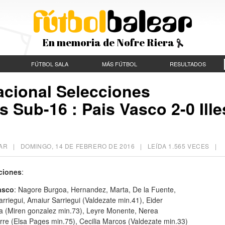
En memoria de Nofre Riera
FÚTBOL SALA
MÁS FÚTBOL
RESULTADOS
cional Selecciones
Sub-16 : Pais Vasco 2-0 Ille
LEAR |
DOMINGO, 14 DE FEBRERO DE 2016
| LEÍDA 1.565 VECES |
ciones
:
asco
: Nagore Burgoa, Hernandez, Marta, De la Fuente,
rriegui, Amaiur Sarriegui (Valdezate min.41), Eider
a (Miren gonzalez min.73), Leyre Monente, Nerea
rre (Elsa Pages min.75), Cecilia Marcos (Valdezate min.33)