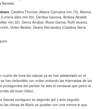
a Nevado.
alears
: Catalina Thomas (Aitana Carruana min.70), Marina
(Lorena alles min.50), Denitsa Ivanova, Andrea Alcaide
villar min.32), Gema Arrabal, Rocio Garcia, Ruth alvarez,
nrich, Vivien Becker, Desire Hernandez (Catalina Serra
guire
er cuarto de hora las vascas ya se han adelantado en el
se han defendido con orden evitando las internadas de las
el protagonista del partido ha sido el vendaval que peino el
rollo del buen fútbol..
s Vascas consiguen su segundo gol y acto seguido
ero las chicas de Mario se quedan con una menos lo que