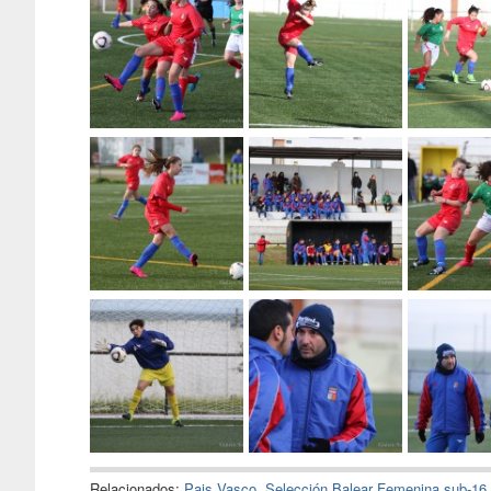
Relacionados:
Pais Vasco
,
Selección Balear Femenina sub-16