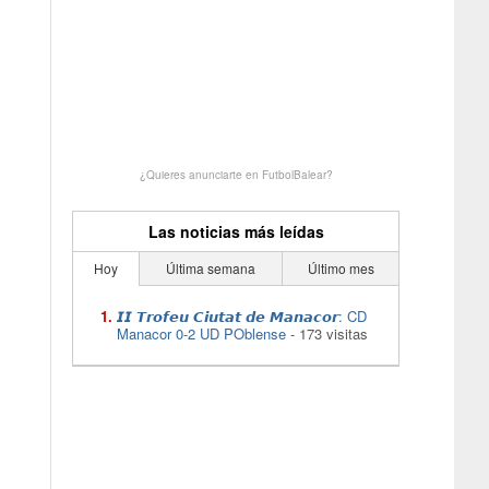
¿Quieres anunciarte en FutbolBalear?
Las noticias más leídas
Hoy
Última semana
Último mes
𝙄𝙄 𝙏𝙧𝙤𝙛𝙚𝙪 𝘾𝙞𝙪𝙩𝙖𝙩 𝙙𝙚 𝙈𝙖𝙣𝙖𝙘𝙤𝙧: CD
Manacor 0-2 UD POblense
- 173 visitas