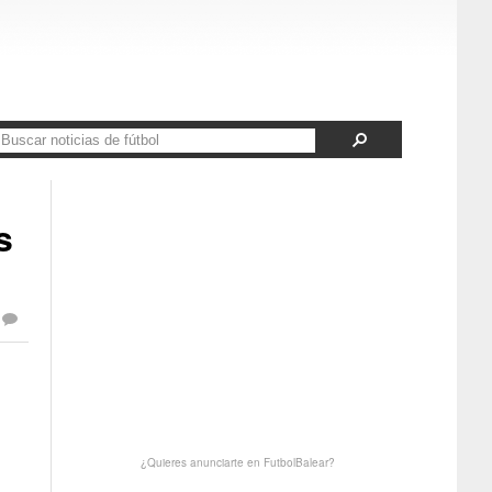
s
¿Quieres anunciarte en FutbolBalear?