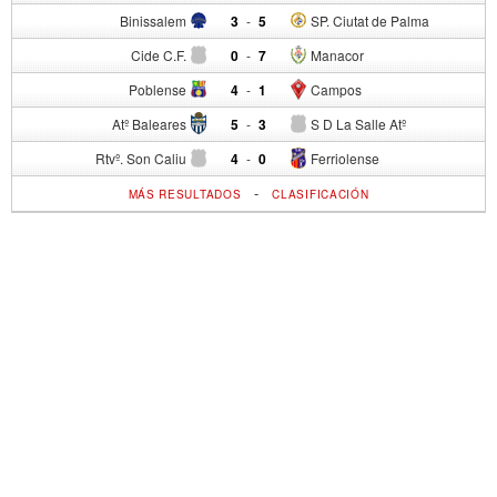
Binissalem
3
-
5
SP. Ciutat de Palma
Cide C.F.
0
-
7
Manacor
Poblense
4
-
1
Campos
Atº Baleares
5
-
3
S D La Salle Atº
Rtvº. Son Caliu
4
-
0
Ferriolense
-
MÁS RESULTADOS
CLASIFICACIÓN