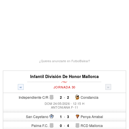
¿Quieres anunciarte en FutbolBalear?
Infantil División De Honor Mallorca
«
»
JORNADA 30
Independiente C/R
2
-
2
Constancia
DOM 24/05/2026 - 12:15 H
ANTONIANA F-11
San Cayetano
1
-
3
Penya Arrabal
Palma F.C.
0
-
4
RCD Mallorca