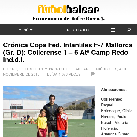
En memoria de Nofre Riera
MENÚ
RESULTADOS
Crónica Copa Fed. Infantiles F-7 Mallorca
(Gr. D): Collerense 1 – 6 Atº Camp Redo
Ind.d.i.
POR RD, FOTOS DE ROM PARA FUTBOL BALEAR |
MIÉRCOLES, 4 DE
NOVIEMBRE DE 2015
| LEÍDA 1.073 VECES |
Alineaciones:
Collerense:
Raquel
Enfedaque, Olivia
Herrero, Paula
Bosch, Victoria
Florencia,
Ariandna Ginard,