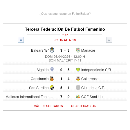
¿Quieres anunciarte en FutbolBalear?
Tercera FederaciÓn De Futbol Femenino
«
»
JORNADA 18
Balears "B"
3
-
3
Manacor
DOM 26/04/2026 - 12:00 H
SON MALFERIT F-11
Algaida
0
-
5
Independiente C/R
Constancia
1
-
4
Collerense
Son Sardina
5
-
1
Ciutadella C.E.
Mallorca International Football Club del S.p.
7
-
0
CCE Sant Lluis
-
MÁS RESULTADOS
CLASIFICACIÓN