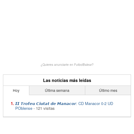
¿Quieres anunciarte en FutbolBalear?
Las noticias más leídas
Hoy
Última semana
Último mes
𝙄𝙄 𝙏𝙧𝙤𝙛𝙚𝙪 𝘾𝙞𝙪𝙩𝙖𝙩 𝙙𝙚 𝙈𝙖𝙣𝙖𝙘𝙤𝙧: CD Manacor 0-2 UD
POblense
- 121 visitas