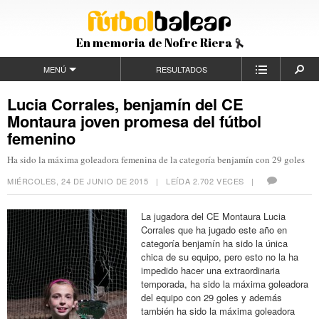
En memoria de Nofre Riera
MENÚ
RESULTADOS
Lucia Corrales, benjamín del CE
Montaura joven promesa del fútbol
femenino
Ha sido la máxima goleadora femenina de la categoría benjamín con 29 goles
MIÉRCOLES, 24 DE JUNIO DE 2015
| LEÍDA 2.702 VECES |
La jugadora del CE Montaura Lucia
Corrales que ha jugado este año en
categoría benjamín ha sido la única
chica de su equipo, pero esto no la ha
impedido hacer una extraordinaria
temporada, ha sido la máxima goleadora
del equipo con 29 goles y además
también ha sido la máxima goleadora