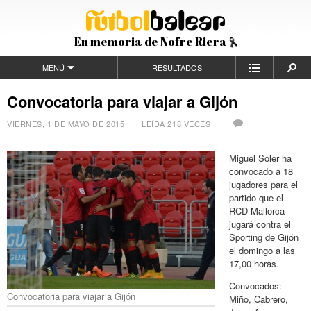
En memoria de Nofre Riera
MENÚ
RESULTADOS
Convocatoria para viajar a Gijón
VIERNES, 1 DE MAYO DE 2015
| LEÍDA 218 VECES |
Miguel Soler ha
convocado a 18
jugadores para el
partido que el
RCD Mallorca
jugará contra el
Sporting de Gijón
el domingo a las
17,00 horas.
Convocados:
Convocatoria para viajar a Gijón
Miño, Cabrero,