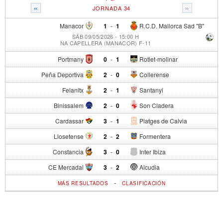
«
»
JORNADA 34
Manacor
1
-
1
R.C.D. Mallorca Sad "B"
SÁB 09/05/2026 - 15:00 H
NA CAPELLERA (MANACOR) F-11
Portmany
0
-
1
Rotlet-molinar
Peña Deportiva
2
-
0
Collerense
Felanitx
2
-
1
Santanyi
Binissalem
2
-
0
Son Cladera
Cardassar
3
-
1
Platges de Calvia
Llosetense
2
-
2
Formentera
Constancia
3
-
0
Inter Ibiza
CE Mercadal
3
-
2
Alcudia
-
MÁS RESULTADOS
CLASIFICACIÓN