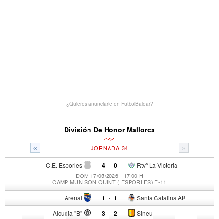
¿Quieres anunciarte en FutbolBalear?
División De Honor Mallorca
«
»
JORNADA 34
C.E. Esporles
4
-
0
Rtvº La Victoria
DOM 17/05/2026 - 17:00 H
CAMP MUN SON QUINT ( ESPORLES) F-11
Arenal
1
-
1
Santa Catalina Atº
Alcudia "B"
3
-
2
Sineu