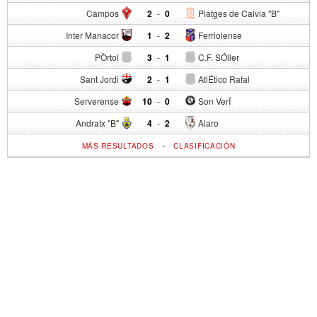
Campos
2
-
0
Platges de Calvia "B"
Inter Manacor
1
-
2
Ferriolense
PÒrtol
3
-
1
C.F. SÓller
Sant Jordi
2
-
1
AtlÉtico Rafal
Serverense
10
-
0
Son VerÍ
Andratx "B"
4
-
2
Alaro
-
MÁS RESULTADOS
CLASIFICACIÓN