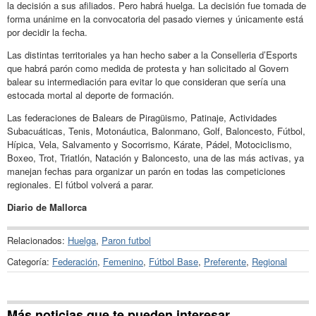
la decisión a sus afiliados. Pero habrá huelga. La decisión fue tomada de
forma unánime en la convocatoria del pasado viernes y únicamente está
por decidir la fecha.
Las distintas territoriales ya han hecho saber a la Conselleria d’Esports
que habrá parón como medida de protesta y han solicitado al Govern
balear su intermediación para evitar lo que consideran que sería una
estocada mortal al deporte de formación.
Las federaciones de Balears de Piragüismo, Patinaje, Actividades
Subacuáticas, Tenis, Motonáutica, Balonmano, Golf, Baloncesto, Fútbol,
Hípica, Vela, Salvamento y Socorrismo, Kárate, Pádel, Motociclismo,
Boxeo, Trot, Triatlón, Natación y Baloncesto, una de las más activas, ya
manejan fechas para organizar un parón en todas las competiciones
regionales. El fútbol volverá a parar.
Diario de Mallorca
Relacionados:
Huelga
,
Paron futbol
Categoría:
Federación
,
Femenino
,
Fútbol Base
,
Preferente
,
Regional
Más noticias que te pueden interesar