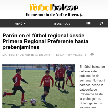
En memoria de Nofre Riera
MENÚ
RESULTADOS
Parón en el fútbol regional desde
Primera Regional Preferente hasta
prebenjamines
MARTES, 17 DE FEBRERO DE 2015
| LEÍDA 1.457 VECES |
El fútbol balear se
detiene este
próximo fin de
semana. No habrá
partidos desde la
categoría de
Preferente hasta
la prebenjamín.
Solo jugarán los
equipos que