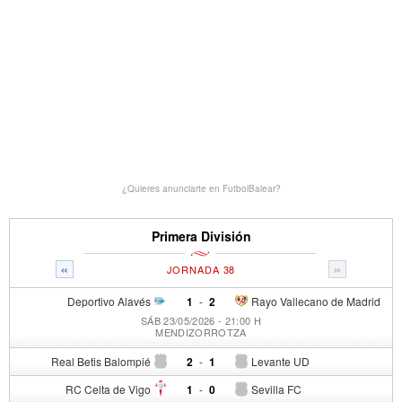
¿Quieres anunciarte en FutbolBalear?
Primera División
«
»
JORNADA 38
Deportivo Alavés
1
-
2
Rayo Vallecano de Madrid
SÁB 23/05/2026 - 21:00 H
MENDIZORROTZA
Real Betis Balompié
2
-
1
Levante UD
RC Celta de Vigo
1
-
0
Sevilla FC