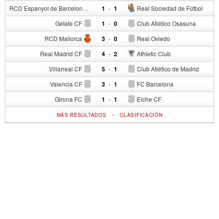
RCD Espanyol de Barcelona
1
-
1
Real Sociedad de Fútbol
Getafe CF
1
-
0
Club Atlético Osasuna
RCD Mallorca
3
-
0
Real Oviedo
Real Madrid CF
4
-
2
Athletic Club
Villarreal CF
5
-
1
Club Atlético de Madrid
Valencia CF
3
-
1
FC Barcelona
Girona FC
1
-
1
Elche CF
-
MÁS RESULTADOS
CLASIFICACIÓN