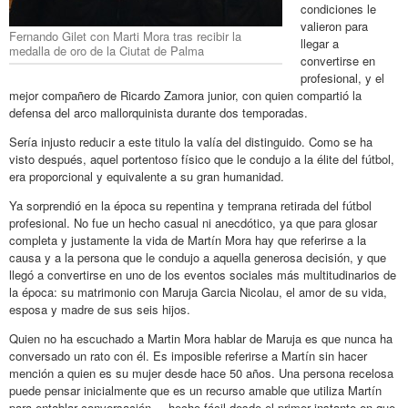
condiciones le
valieron para
Fernando Gilet con Marti Mora tras recibir la
llegar a
medalla de oro de la Ciutat de Palma
convertirse en
profesional, y el
mejor compañero de Ricardo Zamora junior, con quien compartió la
defensa del arco mallorquinista durante dos temporadas.
Sería injusto reducir a este titulo la valía del distinguido. Como se ha
visto después, aquel portentoso físico que le condujo a la élite del fútbol,
era proporcional y equivalente a su gran humanidad.
Ya sorprendió en la época su repentina y temprana retirada del fútbol
profesional. No fue un hecho casual ni anecdótico, ya que para glosar
completa y justamente la vida de Martín Mora hay que referirse a la
causa y a la persona que le condujo a aquella generosa decisión, y que
llegó a convertirse en uno de los eventos sociales más multitudinarios de
la época: su matrimonio con Maruja Garcia Nicolau, el amor de su vida,
esposa y madre de sus seis hijos.
Quien no ha escuchado a Martin Mora hablar de Maruja es que nunca ha
conversado un rato con él. Es imposible referirse a Martín sin hacer
mención a quien es su mujer desde hace 50 años. Una persona recelosa
puede pensar inicialmente que es un recurso amable que utiliza Martín
para entablar conversación, – hecho fácil desde el primer instante en que