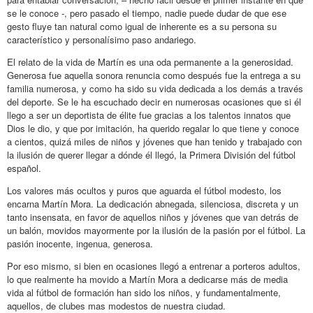
se le conoce -, pero pasado el tiempo, nadie puede dudar de que ese
gesto fluye tan natural como igual de inherente es a su persona su
característico y personalísimo paso andariego.
El relato de la vida de Martín es una oda permanente a la generosidad.
Generosa fue aquella sonora renuncia como después fue la entrega a su
familia numerosa, y como ha sido su vida dedicada a los demás a través
del deporte. Se le ha escuchado decir en numerosas ocasiones que si él
llego a ser un deportista de élite fue gracias a los talentos innatos que
Dios le dio, y que por imitación, ha querido regalar lo que tiene y conoce
a cientos, quizá miles de niños y jóvenes que han tenido y trabajado con
la ilusión de querer llegar a dónde él llegó, la Primera División del fútbol
español.
Los valores más ocultos y puros que aguarda el fútbol modesto, los
encarna Martín Mora. La dedicación abnegada, silenciosa, discreta y un
tanto insensata, en favor de aquellos niños y jóvenes que van detrás de
un balón, movidos mayormente por la ilusión de la pasión por el fútbol. La
pasión inocente, ingenua, generosa.
Por eso mismo, si bien en ocasiones llegó a entrenar a porteros adultos,
lo que realmente ha movido a Martín Mora a dedicarse más de media
vida al fútbol de formación han sido los niños, y fundamentalmente,
aquellos, de clubes mas modestos de nuestra ciudad.