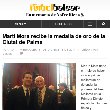
En memoria de Nofre Riera
MENÚ
RESULTADOS
Marti Mora recibe la medalla de oro de la
Ciutat de Palma
POR RD |
MIÉRCOLES, 31 DE DICIEMBRE DE 2014
| LEÍDA 1.901
VECES |
Martín Mora tiene
el título de haber
sido el primer
mallorquín en
defender la
portería del Real
Mallorca en la
Primera División
española. Su gran
físico y