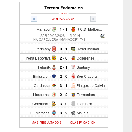
Tercera Federacion
«
»
JORNADA 34
Manacor
1
-
1
R.C.D. Mallorca Sad "B"
SÁB 09/05/2026 - 15:00 H
NA CAPELLERA (MANACOR) F-11
Portmany
0
-
1
Rotlet-molinar
Peña Deportiva
2
-
0
Collerense
Felanitx
2
-
1
Santanyi
Binissalem
2
-
0
Son Cladera
Cardassar
3
-
1
Platges de Calvia
Llosetense
2
-
2
Formentera
Constancia
3
-
0
Inter Ibiza
CE Mercadal
3
-
2
Alcudia
-
MÁS RESULTADOS
CLASIFICACIÓN