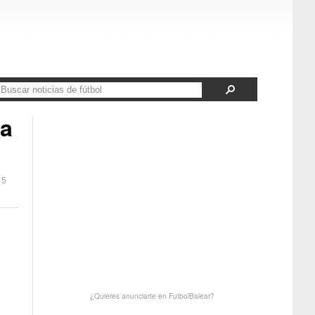
za
55
¿Quieres anunciarte en FutbolBalear?