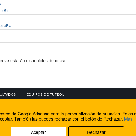
l
a «B»
ca «B»
reve estarán disponibles de nuevo.
ULTADOS
EQUIPOS DE FÚTBOL
OS
CONECTA CON NOSOTROS
OTROS SERVICIO
erceros de Google Adsense para la personalización de anuncios. Estas c
lear
Facebook
Internet Rural Mal
ceptar. También las puedes rechazar con el botón de Rechazar.
Más i
as IP
Twitter
Registro de domin
Aceptar
Rechazar