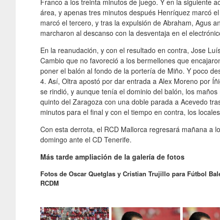
Franco a los treinta minutos de juego. Y en la siguiente 
área, y apenas tres minutos después Henríquez marcó el
marcó el tercero, y tras la expulsión de Abraham, Agus ano
marcharon al descanso con la desventaja en el electrónic
En la reanudación, y con el resultado en contra, Jose Luí
Cambio que no favoreció a los bermellones que encajaron 
poner el balón al fondo de la portería de Miño. Y poco de
4. Así, Oltra apostó por dar entrada a Alex Moreno por Íñ
se rindió, y aunque tenía el dominio del balón, los maños
quinto del Zaragoza con una doble parada a Acevedo tras 
minutos para el final y con el tiempo en contra, los local
Con esta derrota, el RCD Mallorca regresará mañana a lo
domingo ante el CD Tenerife.
Más tarde ampliación de la galería de fotos
Fotos de Oscar Quetglas y Cristian Trujillo para Fútbol Bal
RCDM