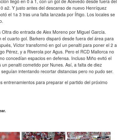
acción llegó en 0 a 1, con un gol de Acevedo desde fuera del
 0 a2. Y justo antes del descanso de nuevo Henríquez
tó el 1a 3 tras una falta lanzada por Íñigo. Los locales se
o.
s Oltra dio entrada de Alex Moreno por Miguel García.
el cuarto gol. Barkero disparó desde fuera del área para
spués, Víctor transformó en gol un penalti para poner el 2 a
igo Pérez, y a Riverola por Agus. Pero el RCD Mallorca no
 no concedían espacios en defensa. Incluso Miño evitó el
un penalti cometido por Nunes. Así, a falta de diez
es seguían intentando recortar distancias pero no pudo ser.
s entrenamientos para preparar el partido del próximo
ear.