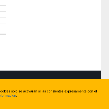
S
ookies solo se activarán si las consientes expresamente con el
lorca
nformación
.
ios