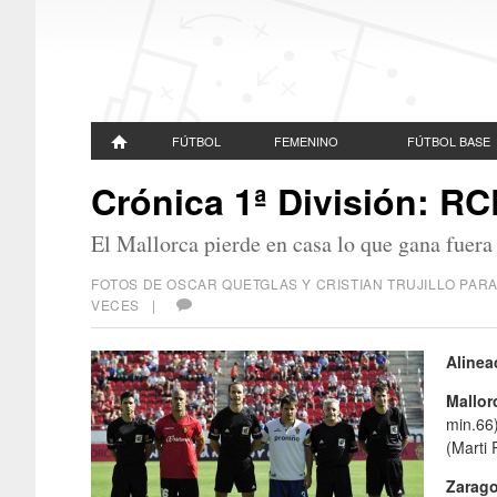
FÚTBOL
FEMENINO
FÚTBOL BASE
Crónica 1ª División: RC
El Mallorca pierde en casa lo que gana fuera
FOTOS DE OSCAR QUETGLAS Y CRISTIAN TRUJILLO PA
VECES |
Alinea
Mallor
min.66)
(Marti 
Zarag