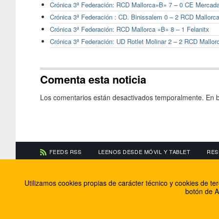
Crónica 3ª Federación: RCD Mallorca»B» 7 – 0 CE Mercada
Crónica 3ª Federación : CD. Binissalem 0 – 2 RCD Mallorc
Crónica 3ª Federación: RCD Mallorca «B» 8 – 1 Felanitx
Crónica 3ª Federación: UD Rotlet Molinar 2 – 2 RCD Mallor
Comenta esta noticia
Los comentarios están desactivados temporalmente. En b
FEEDS RSS
LEENOS DESDE MÓVIL Y TABLET
RES
CONTACTA CON NOSOTROS
ACERCA DE NOSOTR
Utilizamos cookies propias de carácter técnico y cookies de t
Información de contacto
El equipo de FútbolBa
botón de A
Anúnciate en FútbolBalear
Soluciones Corporativ
Colabora con nosotros
Canal ético