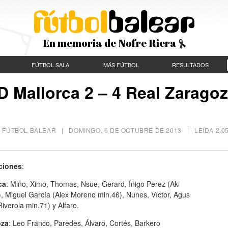
En memoria de Nofre Riera
FÚTBOL SALA
MÁS FÚTBOL
RESULTADOS
D Mallorca 2 – 4 Real Zarago
RA FÚTBOL BALEAR |
DOMINGO, 6 DE OCTUBRE DE 2013
| LEÍDA 2.0
ciones
:
ca
: Miño, Ximo, Thomas, Nsue, Gerard, Íñigo Perez (Aki
, Miguel García (Alex Moreno min.46), Nunes, Víctor, Agus
Riverola min.71) y Alfaro.
oza
: Leo Franco, Paredes, Álvaro, Cortés, Barkero