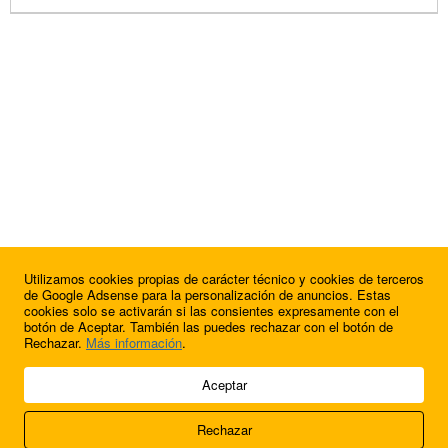
Utilizamos cookies propias de carácter técnico y cookies de terceros
de Google Adsense para la personalización de anuncios. Estas
cookies solo se activarán si las consientes expresamente con el
botón de Aceptar. También las puedes rechazar con el botón de
Rechazar.
Más información
.
© 2009 - 2026 Soluciones Corporativas IP, SL.
Aceptar
Todos los derechos reservados.
Rechazar
Aviso legal
Cookies
Acerca de nosotros
Contacto
Anúnciate en