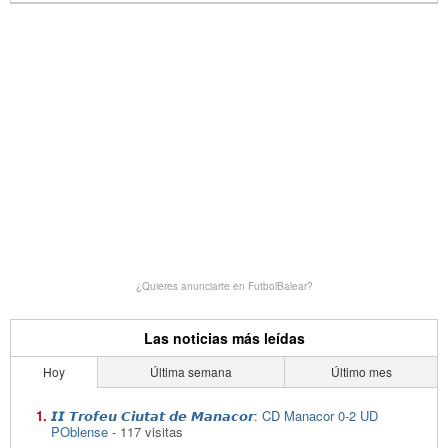
¿Quieres anunciarte en FutbolBalear?
Las noticias más leídas
Hoy
Última semana
Último mes
𝙄𝙄 𝙏𝙧𝙤𝙛𝙚𝙪 𝘾𝙞𝙪𝙩𝙖𝙩 𝙙𝙚 𝙈𝙖𝙣𝙖𝙘𝙤𝙧: CD Manacor 0-2 UD
POblense
- 117 visitas