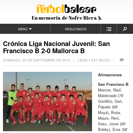
En memoria de Nofre Riera
MENÚ
RESULTADOS
Crónica Liga Nacional Juvenil: San
Francisco B 2-0 Mallorca B
DOMINGO, 29 DE SEPTIEMBRE DE 2013
| LEÍDA 1.437 VECES |
Alineaciones
San Francisco B
:
Marcos, Raúl,
Maldonado (76′
Gordillo), Gori,
Pajuelo (69′
Moyà), Borja,
Mauro, Reni,
Xesc, Jover (65′
Bobby), Eros (58′