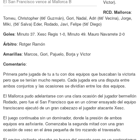
El San Francisco vence al Mallorca B
Victor).
RCD. Mallorca
:
Tomeu, Christopher (66′ Guzmán), Gori, Nadal, Adri (66′ Vecina), Jorge,
Miki, (56′ Salva) Eder, Rodado, Javi, Felipe (56′ Diego)
Goles
: Minuto 37. Xesc Regis 1-0, Minuto 49. Mauro Navarrete 2-0
Árbitro
: Rotger Ramón
Amarillas
: Marcos, Gori, Pajuelo, Borja y Victor
Comentario
:
Primera parte jugada de tu a tu con dos equipos que buscaban la victoria
pero que se tenían mucho respeto. Cada jugada era una disputa entre
ambos conjuntos y las ocasiones se dividían entre los dos equipos.
El Mallorca pudo adelantarse con una clara ocasión del jugador bermellón
Rodado, pero fue el San Francisco que en un córner ensayado del equipo
franciscano ejecutó de un gran cabezazo el jugador atacante Xesc.
El juego continuaba sin un dominador, donde la presión de ambos
equipos era asfixiante. Comenzaba la segunda mitad con una gran
ocasión de xesc en el área pequeña de tiro rozando el travesaño.
El equipo visitante atacaba en busca del empate pero en un contraataque