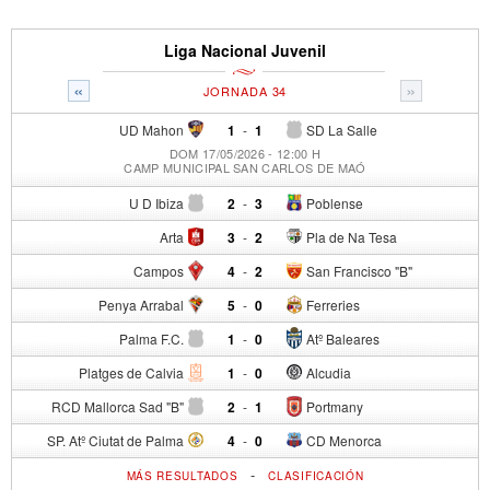
Liga Nacional Juvenil
«
»
JORNADA 34
UD Mahon
1
-
1
SD La Salle
DOM 17/05/2026 - 12:00 H
CAMP MUNICIPAL SAN CARLOS DE MAÓ
U D Ibiza
2
-
3
Poblense
Arta
3
-
2
Pla de Na Tesa
Campos
4
-
2
San Francisco "B"
Penya Arrabal
5
-
0
Ferreries
Palma F.C.
1
-
0
Atº Baleares
Platges de Calvia
1
-
0
Alcudia
RCD Mallorca Sad "B"
2
-
1
Portmany
SP. Atº Ciutat de Palma
4
-
0
CD Menorca
-
MÁS RESULTADOS
CLASIFICACIÓN