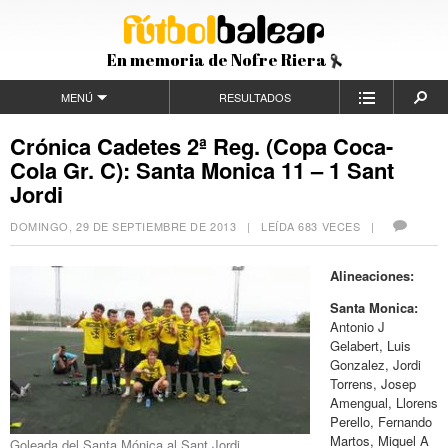
En memoria de Nofre Riera
MENÚ
RESULTADOS
Crónica Cadetes 2ª Reg. (Copa Coca-
Cola Gr. C): Santa Monica 11 – 1 Sant
Jordi
DOMINGO, 29 DE SEPTIEMBRE DE 2013
| LEÍDA 683 VECES |
Alineaciones:
Santa Monica:
Antonio J
Gelabert, Luis
Gonzalez, Jordi
Torrens, Josep
Amengual, Llorens
Perello, Fernando
Martos, Miquel A
Goleada del Santa Mónica al Sant Jordi