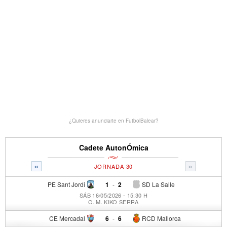
¿Quieres anunciarte en FutbolBalear?
Cadete AutonÓmica
«
»
JORNADA 30
PE Sant Jordi
1
-
2
SD La Salle
SÁB 16/05/2026 - 15:30 H
C. M. KIKO SERRA
CE Mercadal
6
-
6
RCD Mallorca