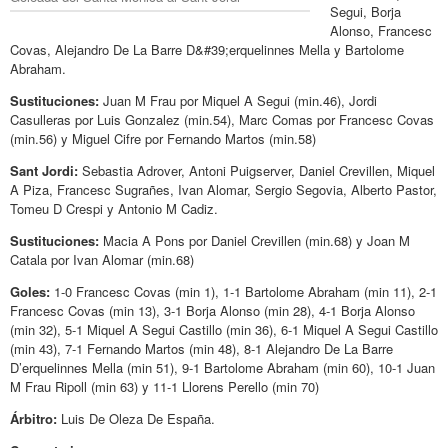
Segui, Borja
Alonso, Francesc
Covas, Alejandro De La Barre D&#39;erquelinnes Mella y Bartolome
Abraham.
Sustituciones:
Juan M Frau por Miquel A Segui (min.46), Jordi
Casulleras por Luis Gonzalez (min.54), Marc Comas por Francesc Covas
(min.56) y Miguel Cifre por Fernando Martos (min.58)
Sant Jordi:
Sebastia Adrover, Antoni Puigserver, Daniel Crevillen, Miquel
A Piza, Francesc Sugrañes, Ivan Alomar, Sergio Segovia, Alberto Pastor,
Tomeu D Crespi y Antonio M Cadiz.
Sustituciones:
Macia A Pons por Daniel Crevillen (min.68) y Joan M
Catala por Ivan Alomar (min.68)
Goles:
1-0 Francesc Covas (min 1), 1-1 Bartolome Abraham (min 11), 2-1
Francesc Covas (min 13), 3-1 Borja Alonso (min 28), 4-1 Borja Alonso
(min 32), 5-1 Miquel A Segui Castillo (min 36), 6-1 Miquel A Segui Castillo
(min 43), 7-1 Fernando Martos (min 48), 8-1 Alejandro De La Barre
D’erquelinnes Mella (min 51), 9-1 Bartolome Abraham (min 60), 10-1 Juan
M Frau Ripoll (min 63) y 11-1 Llorens Perello (min 70)
Árbitro:
Luis De Oleza De España.