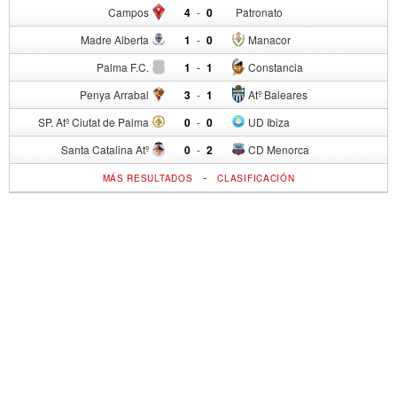
Campos
4
-
0
Patronato
Madre Alberta
1
-
0
Manacor
Palma F.C.
1
-
1
Constancia
Penya Arrabal
3
-
1
Atº Baleares
SP. Atº Ciutat de Palma
0
-
0
UD Ibiza
Santa Catalina Atº
0
-
2
CD Menorca
-
MÁS RESULTADOS
CLASIFICACIÓN