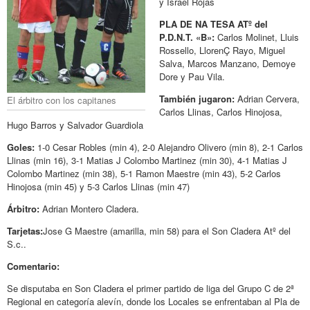
y Israel Rojas
PLA DE NA TESA ATº del
P.D.N.T. «B»:
Carlos Molinet, Lluis
Rossello, LlorenÇ Rayo, Miguel
Salva, Marcos Manzano, Demoye
Dore y Pau Vila.
También jugaron:
Adrian Cervera,
El árbitro con los capitanes
Carlos Llinas, Carlos Hinojosa,
Hugo Barros y Salvador Guardiola
Goles:
1-0 Cesar Robles (min 4), 2-0 Alejandro Olivero (min 8), 2-1 Carlos
Llinas (min 16), 3-1 Matias J Colombo Martinez (min 30), 4-1 Matias J
Colombo Martinez (min 38), 5-1 Ramon Maestre (min 43), 5-2 Carlos
Hinojosa (min 45) y 5-3 Carlos Llinas (min 47)
Árbitro:
Adrian Montero Cladera.
Tarjetas:
Jose G Maestre (amarilla, min 58) para el Son Cladera Atº del
S.c..
Comentario:
Se disputaba en Son Cladera el primer partido de liga del Grupo C de 2ª
Regional en categoría alevín, donde los Locales se enfrentaban al Pla de