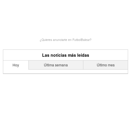
¿Quieres anunciarte en FutbolBalear?
Las noticias más leídas
Hoy
Última semana
Último mes