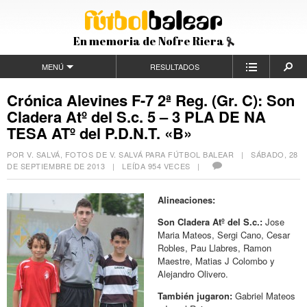
En memoria de Nofre Riera
MENÚ
RESULTADOS
Crónica Alevines F-7 2ª Reg. (Gr. C): Son
Cladera Atº del S.c. 5 – 3 PLA DE NA
TESA ATº del P.D.N.T. «B»
POR V. SALVÁ, FOTOS DE V. SALVÁ PARA FÚTBOL BALEAR |
SÁBADO, 28
DE SEPTIEMBRE DE 2013
| LEÍDA 954 VECES |
Alineaciones:
Son Cladera Atº del S.c.:
Jose
Maria Mateos, Sergi Cano, Cesar
Robles, Pau Llabres, Ramon
Maestre, Matias J Colombo y
Alejandro Olivero.
También jugaron:
Gabriel Mateos