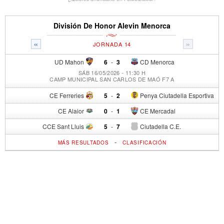
División De Honor Alevin Menorca
«
»
JORNADA 14
UD Mahon
6
-
3
CD Menorca
SÁB 16/05/2026 - 11:30 H
CAMP MUNICIPAL SAN CARLOS DE MAÓ F7 A
CE Ferreries
5
-
2
Penya Ciutadella Esportiva
CE Alaior
0
-
1
CE Mercadal
CCE Sant Lluis
5
-
7
Ciutadella C.E.
-
MÁS RESULTADOS
CLASIFICACIÓN