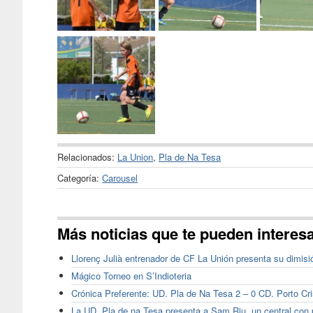
Relacionados:
La Union
,
Pla de Na Tesa
Categoría:
Carousel
Más noticias que te pueden interes
Llorenç Julià entrenador de CF La Unión presenta su dimisi
Mágico Torneo en S’Indioteria
Crónica Preferente: UD. Pla de Na Tesa 2 – 0 CD. Porto Cri
La UD. Pla de na Tesa presenta a Sam Riu, un central con 