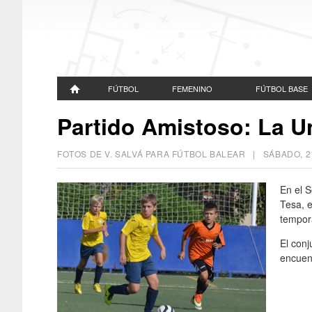
FÚTBOL
FEMENINO
FÚTBOL BASE
Partido Amistoso: La U
FOTOS DE V. SALVÁ PARA FÚTBOL BALEAR |
SÁBADO, 2
En el S
Tesa, e
tempor
El conj
encuent