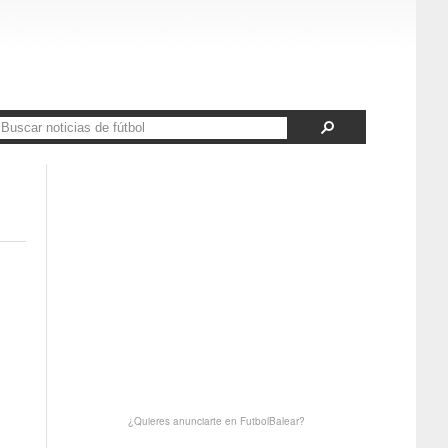
¿Quieres anunciarte en FutbolBalear?