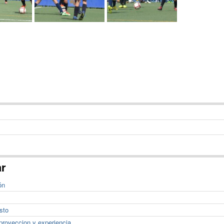
ar
ón
sto
proyeccion y experiencia.