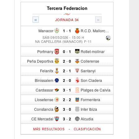
Tercera Federacion
«
»
JORNADA 34
Manacor
1
-
1
R.C.D. Mallorca Sad "B"
SÁB 09/05/2026 - 15:00 H
NA CAPELLERA (MANACOR) F-11
Portmany
0
-
1
Rotlet-molinar
Peña Deportiva
2
-
0
Collerense
Felanitx
2
-
1
Santanyi
Binissalem
2
-
0
Son Cladera
Cardassar
3
-
1
Platges de Calvia
Llosetense
2
-
2
Formentera
Constancia
3
-
0
Inter Ibiza
CE Mercadal
3
-
2
Alcudia
-
MÁS RESULTADOS
CLASIFICACIÓN