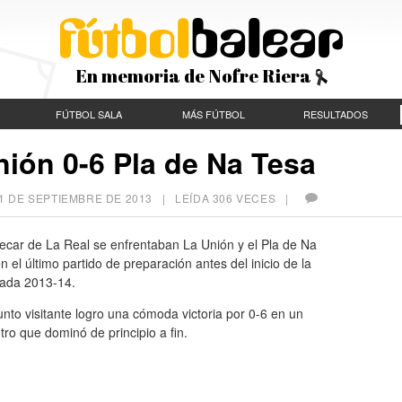
En memoria de Nofre Riera
FÚTBOL SALA
MÁS FÚTBOL
RESULTADOS
nión 0-6 Pla de Na Tesa
1 DE SEPTIEMBRE DE 2013
| LEÍDA 306 VECES |
ecar de La Real se enfrentaban La Unión y el Pla de Na
n el último partido de preparación antes del inicio de la
ada 2013-14.
unto visitante logro una cómoda victoria por 0-6 en un
ro que dominó de principio a fin.