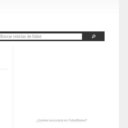
¿Quieres anunciarte en FutbolBalear?