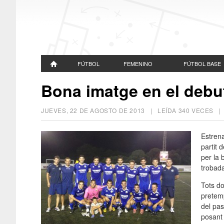
FÚTBOL
FEMENINO
FÚTBOL BASE
Bona imatge en el debu
JUEVES, 22 DE AGOSTO DE 2013
| LEÍDA 340 VECES 
Estrena
partit 
per la 
trobada
Tots do
pretemp
del pa
posant