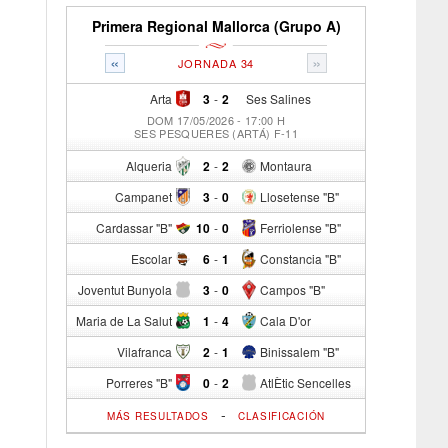
Primera Regional Mallorca (Grupo A)
«
»
JORNADA 34
Arta
3
-
2
Ses Salines
DOM 17/05/2026 - 17:00 H
SES PESQUERES (ARTÁ) F-11
Alqueria
2
-
2
Montaura
Campanet
3
-
0
Llosetense "B"
Cardassar "B"
10
-
0
Ferriolense "B"
Escolar
6
-
1
Constancia "B"
Joventut Bunyola
3
-
0
Campos "B"
Maria de La Salut
1
-
4
Cala D'or
Vilafranca
2
-
1
Binissalem "B"
Porreres "B"
0
-
2
AtlÈtic Sencelles
-
MÁS RESULTADOS
CLASIFICACIÓN