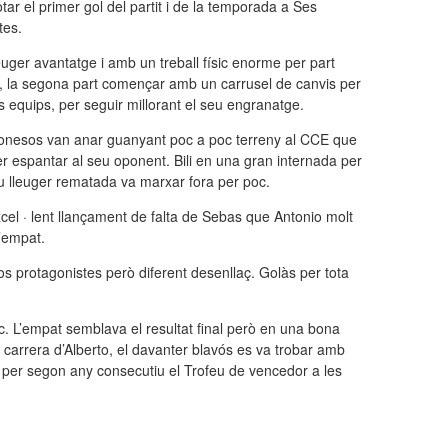
tar el primer gol del partit i de la temporada a Ses
tes.
uger avantatge i amb un treball físic enorme per part
a, la segona part començar amb un carrusel de canvis per
equips, per seguir millorant el seu engranatge.
onesos van anar guanyant poc a poc terreny al CCE que
er espantar al seu oponent. Bili en una gran internada per
eu lleuger rematada va marxar fora per poc.
xcel · lent llançament de falta de Sebas que Antonio molt
l’empat.
os protagonistes però diferent desenllaç. Golàs per tota
tic. L’empat semblava el resultat final però en una bona
a carrera d’Alberto, el davanter blavós es va trobar amb
ar per segon any consecutiu el Trofeu de vencedor a les