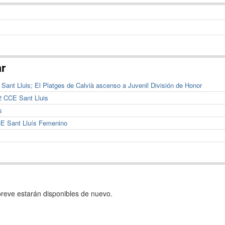
ar
 Sant Lluis; El Platges de Calvià ascenso a Juvenil División de Honor
2 CCE Sant Lluis
s
CCE Sant Lluís Femenino
reve estarán disponibles de nuevo.