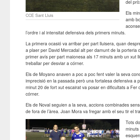
del pr
Els min
CCE Sant Lluis
amb bon
aconseg
l’ordre i al intensitat defensiva dels primers minuts.
La primera ocasió va arribar per part lluisera, quan despr
a plaer per David Mercadal alt per damunt de la porteria d
primer avís per part maionesa als 17 minuts amb un xut ll
treballar per desviar a córner.
Els de Moyano anaven a poc a poc fent valer la seva condic
imprecisió en la passada però una fortalesa defensiva a pr
minut 20 de fort xut escairat va posar en dificultats a Fer
córner.
Els de Noval seguien a la seva, accions combinades sense po
de fora de l’àrea. Joan Mora va fregar amb el seu tir el tra
Tots do
minuts 
esquerr