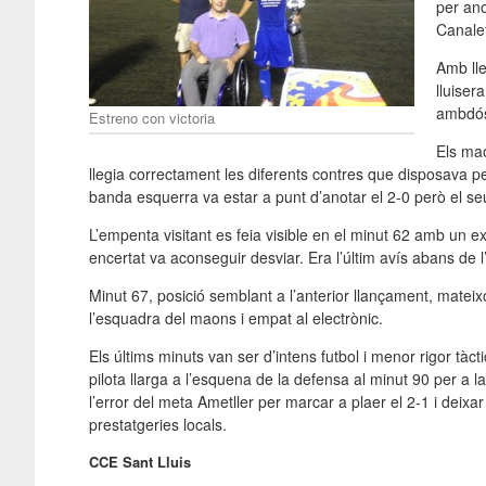
per ano
Canale
Amb lle
lluiser
ambdós 
Estreno con victoria
Els ma
llegia correctament les diferents contres que disposava p
banda esquerra va estar a punt d’anotar el 2-0 però el s
L’empenta visitant es feia visible en el minut 62 amb un e
encertat va aconseguir desviar. Era l’últim avís abans de 
Minut 67, posició semblant a l’anterior llançament, mateix
l’esquadra del maons i empat al electrònic.
Els últims minuts van ser d’intens futbol i menor rigor tàc
pilota llarga a l’esquena de la defensa al minut 90 per a l
l’error del meta Ametller per marcar a plaer el 2-1 i deix
prestatgeries locals.
CCE Sant Lluis