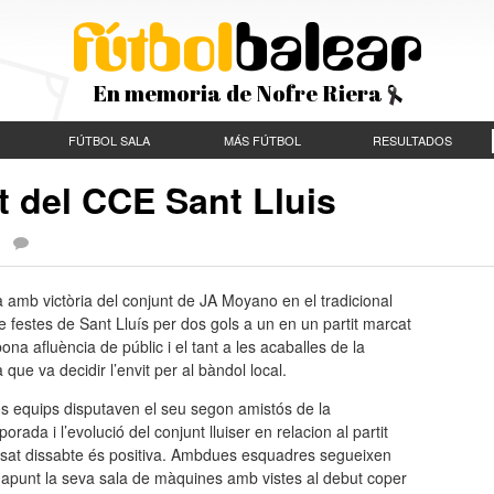
En memoria de Nofre Riera
FÚTBOL SALA
MÁS FÚTBOL
RESULTADOS
t del CCE Sant Lluis
|
 amb victòria del conjunt de JA Moyano en el tradicional
de festes de Sant Lluís per dos gols a un en un partit marcat
bona afluència de públic i el tant a les acaballes de la
 que va decidir l’envit per al bàndol local.
s equips disputaven el seu segon amistós de la
orada i l’evolució del conjunt lluiser en relacion al partit
ssat dissabte és positiva. Ambdues esquadres segueixen
 apunt la seva sala de màquines amb vistes al debut coper