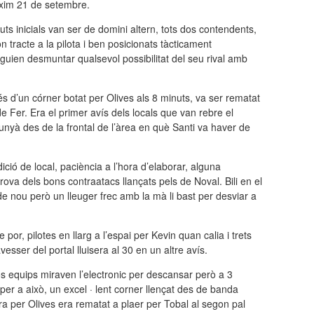
òxim 21 de setembre.
uts inicials van ser de domini altern, tots dos contendents,
 tracte a la pilota i ben posicionats tàcticament
uien desmuntar qualsevol possibilitat del seu rival amb
és d’un córner botat per Olives als 8 minuts, va ser rematat
e Fer. Era el primer avís dels locals que van rebre el
unyà des de la frontal de l’àrea en què Santi va haver de
ió de local, paciència a l’hora d’elaborar, alguna
ova dels bons contraatacs llançats pels de Noval. Bili en el
 de nou però un lleuger frec amb la mà li bast per desviar a
r, pilotes en llarg a l’espai per Kevin quan calia i trets
vesser del portal lluisera al 30 en un altre avís.
s equips miraven l’electronic per descansar però a 3
per a això, un excel · lent corner llençat des de banda
a per Olives era rematat a plaer per Tobal al segon pal