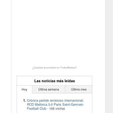
¿Quieres anunciarte en FutbolBalear?
Las noticias más leídas
Hoy
Última semana
Último mes
Crónica partido amistoso internacional:
RCD Mallorca 3-0 Paris Saint-Germain
Football Club
- 166 visitas