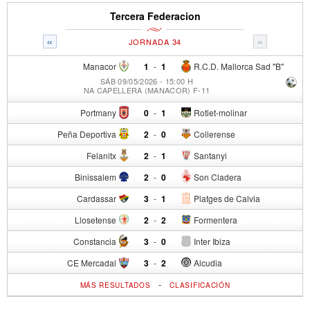
Tercera Federacion
«
»
JORNADA 34
Manacor
1
-
1
R.C.D. Mallorca Sad "B"
SÁB 09/05/2026 - 15:00 H
NA CAPELLERA (MANACOR) F-11
Portmany
0
-
1
Rotlet-molinar
Peña Deportiva
2
-
0
Collerense
Felanitx
2
-
1
Santanyi
Binissalem
2
-
0
Son Cladera
Cardassar
3
-
1
Platges de Calvia
Llosetense
2
-
2
Formentera
Constancia
3
-
0
Inter Ibiza
CE Mercadal
3
-
2
Alcudia
-
MÁS RESULTADOS
CLASIFICACIÓN