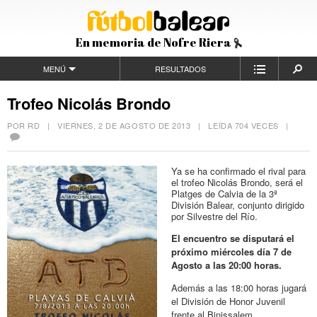
En memoria de Nofre Riera
MENÚ
RESULTADOS
Trofeo Nicolás Brondo
POR RD |
VIERNES, 2 DE AGOSTO DE 2013
| LEÍDA 704 VECES |
Ya se ha confirmado el rival para
el trofeo Nicolás Brondo, será el
Platges de Calvia de la 3ª
División Balear, conjunto dirigido
por Silvestre del Río.
El encuentro se disputará el
próximo miércoles día 7 de
Agosto a las 20:00 horas.
Además a las 18:00 horas jugará
el División de Honor Juvenil
frente al Binissalem