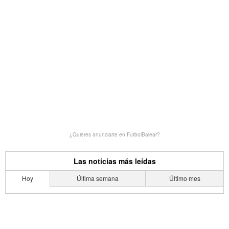
¿Quieres anunciarte en FutbolBalear?
Las noticias más leídas
Hoy
Última semana
Último mes