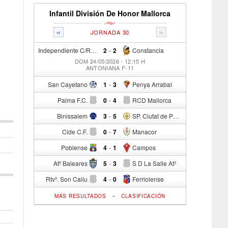
Infantil División De Honor Mallorca
«
»
JORNADA 30
Independiente C/R
2
-
2
Constancia
DOM 24/05/2026 - 12:15 H
ANTONIANA F-11
San Cayetano
1
-
3
Penya Arrabal
Palma F.C.
0
-
4
RCD Mallorca
Binissalem
3
-
5
SP. Ciutat de Palma
Cide C.F.
0
-
7
Manacor
Poblense
4
-
1
Campos
Atº Baleares
5
-
3
S D La Salle Atº
Rtvº. Son Caliu
4
-
0
Ferriolense
-
MÁS RESULTADOS
CLASIFICACIÓN