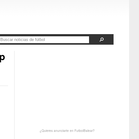
up
¿Quieres anunciarte en FutbolBalear?