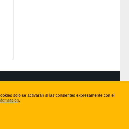
S
ookies solo se activarán si las consientes expresamente con el
lorca
nformación
.
ios
ntacto
Anúnciate en FútbolBalear