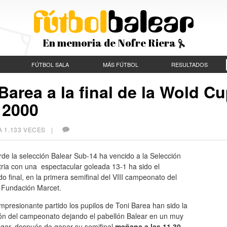
En memoria de Nofre Riera
FÚTBOL SALA
MÁS FÚTBOL
RESULTADOS
Barea a la final de la Wold C
 2000
A 1.133 VECES |
rde la selección Balear Sub-14 ha vencido a la Selección
ria con una espectacular goleada 13-1 ha sido el
do final, en la primera semifinal del VIII campeonato del
Fundación Marcet.
mpresionante partido los pupilos de Toni Barea han sido la
ión del campeonato dejando el pabellón Balear en un muy
gar, después de ganar su semifinal
mañana a las 11,30