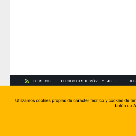
FEEDS RSS
LEENOS DESDE MÓVIL Y TABLET
RES
CONTACTA CON NOSOTROS
ACERCA DE NOSOTR
Utilizamos cookies propias de carácter técnico y cookies de t
Información de contacto
El equipo de FútbolBa
botón de A
Anúnciate en FútbolBalear
Soluciones Corporativ
Colabora con nosotros
Canal ético
© 2009 - 2026 Soluciones Corporativas IP, SL.
Todos los de