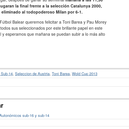
jugaran la final frente a la selección Catalunya 2000,
 eliminado al todopoderoso Milan por 6-1.
Fútbol Balear queremos felicitar a Toni Barea y Pau Morey
 todos sus seleccionados por este brillante papel en este
l y esperamos que mañana se puedan subir a lo más alto
r Sub-14
,
Seleccion de Austria
,
Toni Barea
,
Wold Cup 2013
ar
 Autonómicos sub-16 y sub-14