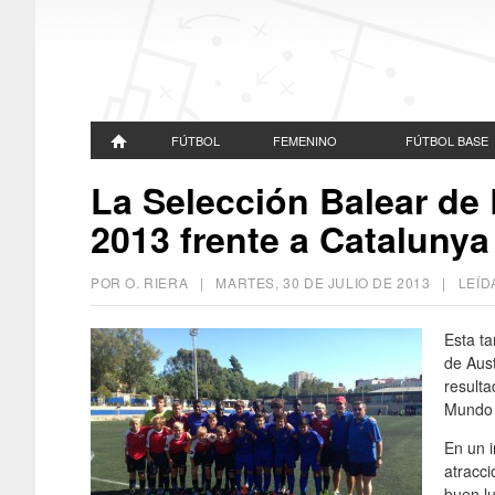
FÚTBOL
FEMENINO
FÚTBOL BASE
La Selección Balear de 
2013 frente a Catalunya
POR O. RIERA |
MARTES, 30 DE JULIO DE 2013
| LEÍD
Esta ta
de Aust
resulta
Mundo 
En un i
atracc
buen lu