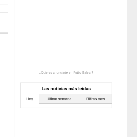
¿Quieres anunciarte en FutbolBalear?
Las noticias más leídas
Hoy
Última semana
Último mes