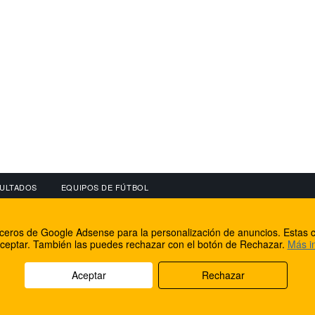
ULTADOS
EQUIPOS DE FÚTBOL
OS
CONECTA CON NOSOTROS
OTROS SERVICIO
erceros de Google Adsense para la personalización de anuncios. Estas c
lear
Facebook
Internet Rural Mal
ceptar. También las puedes rechazar con el botón de Rechazar.
Más i
as IP
Twitter
Registro de domin
Aceptar
Rechazar
rechos reservados.
Aviso legal
Cookies
Acerca de nosotros
Co