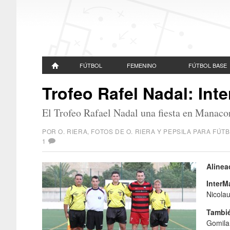
FÚTBOL
FEMENINO
FÚTBOL BASE
Trofeo Rafel Nadal: Int
El Trofeo Rafael Nadal una fiesta en Manaco
POR O. RIERA, FOTOS DE O. RIERA Y PEPSILA PARA F
1
Alinea
InterM
Nicolau
Tambié
Gomila