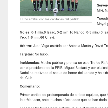
Server
Miki, N
Tambié
El trio arbitral con los capitanes del partido
Mayol 
Goles
: 0-1 min.6 Isaac, 0-2 min.1o Nando, 0-3 min.40 Is
Pep, 1-6 min.66 Chavi.
Arbitro
: Juan Vega asistido por Antonia Martin y David Tru
Tarjetas
: No hubo.
Incidencias
: Mucho publico y prensa en este Trofeo Raf
por el presidente de la FFIB, Miguel Bestard y por el alc
Nadal ha realizado el saque de honor del partido y ha sid
del Club
Comentario
:
Primer partido de pretemporada de ambos equipos, que ha
InterManacor, ante muchos aficionados que se han dado ci