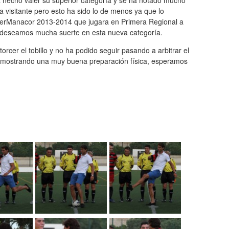
ha hecho valer su superior categoría y se ha notado mucho
da visitante pero esto ha sido lo de menos ya que lo
InterManacor 2013-2014 que jugara en Primera Regional a
e deseamos mucha suerte en esta nueva categoría.
orcer el tobillo y no ha podido seguir pasando a arbitrar el
, demostrando una muy buena preparación física, esperamos