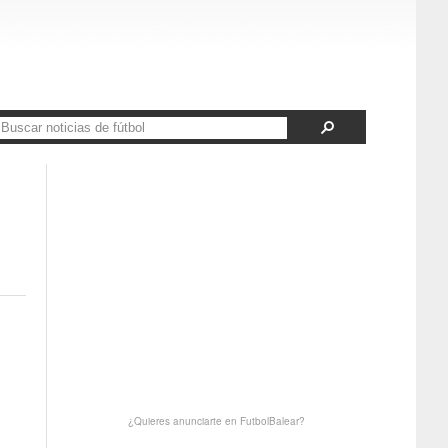
|
¿Quieres anunciarte en FutbolBalear?