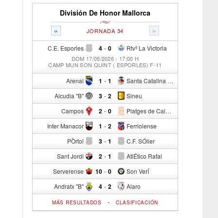
División De Honor Mallorca
«
»
JORNADA 34
C.E. Esporles
4
-
0
Rtvº La Victoria
DOM 17/05/2026 - 17:00 H
CAMP MUN SON QUINT ( ESPORLES) F-11
Arenal
1
-
1
Santa Catalina Atº
Alcudia "B"
3
-
2
Sineu
Campos
2
-
0
Platges de Calvia "B"
Inter Manacor
1
-
2
Ferriolense
PÒrtol
3
-
1
C.F. SÓller
Sant Jordi
2
-
1
AtlÉtico Rafal
Serverense
10
-
0
Son VerÍ
Andratx "B"
4
-
2
Alaro
-
MÁS RESULTADOS
CLASIFICACIÓN