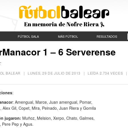
En memoria de Nofre Riera
FÚTBOL SALA
MÁS FÚTBOL
RESULTADOS
erManacor 1 – 6 Serverense
r
ÚTBOL BALEAR |
LUNES, 29 DE JULIO DE 2013
| LEÍDA 2.734 VECES 
ciones
:
anacor
: Amengual, Marce, Juan amengual, Pomar,
, Alex Gil, Copet, Mira, Peinado, Juan Riera y Gomila
n jugaron:
Muñoz, Melsion, Xerpo, Chato, Galmes,
, Pere Pep y Agus.