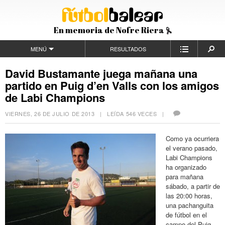
En memoria de Nofre Riera
MENÚ
RESULTADOS
David Bustamante juega mañana una
partido en Puig d’en Valls con los amigos
de Labi Champions
VIERNES, 26 DE JULIO DE 2013
| LEÍDA 546 VECES |
Como ya ocurriera
el verano pasado,
Labi Champions
ha organizado
para mañana
sábado, a partir de
las 20:00 horas,
una pachanguita
de fútbol en el
campo del Puig