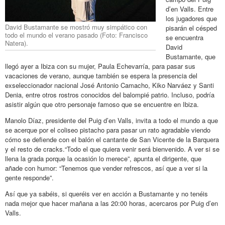
d’en Valls. Entre
los jugadores que
David Bustamante se mostró muy simpático con
pisarán el césped
todo el mundo el verano pasado (Foto: Francisco
se encuentra
Natera).
David
Bustamante, que
llegó ayer a Ibiza con su mujer, Paula Echevarría, para pasar sus
vacaciones de verano, aunque también se espera la presencia del
exseleccionador nacional José Antonio Camacho, Kiko Narváez y Santi
Denia, entre otros rostros conocidos del balompié patrio. Incluso, podría
asistir algún que otro personaje famoso que se encuentre en Ibiza.
Manolo Díaz, presidente del Puig d’en Valls, invita a todo el mundo a que
se acerque por el coliseo pistacho para pasar un rato agradable viendo
cómo se defiende con el balón el cantante de San Vicente de la Barquera
y el resto de cracks.“Todo el que quiera venir será bienvenido. A ver si se
llena la grada porque la ocasión lo merece”, apunta el dirigente, que
añade con humor: “Tenemos que vender refrescos, así que a ver si la
gente responde”.
Así que ya sabéis, si queréis ver en acción a Bustamante y no tenéis
nada mejor que hacer mañana a las 20:00 horas, acercaros por Puig d’en
Valls.