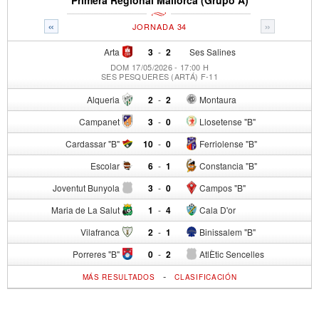
«
»
JORNADA 34
Arta
3
-
2
Ses Salines
DOM 17/05/2026 - 17:00 H
SES PESQUERES (ARTÁ) F-11
Alqueria
2
-
2
Montaura
Campanet
3
-
0
Llosetense "B"
Cardassar "B"
10
-
0
Ferriolense "B"
Escolar
6
-
1
Constancia "B"
Joventut Bunyola
3
-
0
Campos "B"
Maria de La Salut
1
-
4
Cala D'or
Vilafranca
2
-
1
Binissalem "B"
Porreres "B"
0
-
2
AtlÈtic Sencelles
-
MÁS RESULTADOS
CLASIFICACIÓN