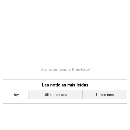
¿Quieres anunciarte en FutbolBalear?
Las noticias más leídas
Hoy
Última semana
Último mes