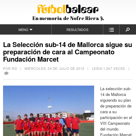
En memoria de Nofre Riera
MENÚ
RESULTADOS
La Selección sub-14 de Mallorca sigue su
preparación de cara al Campeonato
Fundación Marcet
POR RD |
MIÉRCOLES, 24 DE JULIO DE 2013
| LEÍDA 1.247 VECES |
La selección sub-
14 de Mallorca
siguiendo su plan
de preparación de
cara a su
participación en el
VIII Campeonato
del mundo
Fundación Marcet