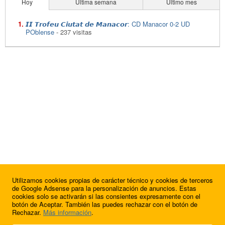
Hoy
Última semana
Último mes
𝙄𝙄 𝙏𝙧𝙤𝙛𝙚𝙪 𝘾𝙞𝙪𝙩𝙖𝙩 𝙙𝙚 𝙈𝙖𝙣𝙖𝙘𝙤𝙧: CD Manacor 0-2 UD
POblense
- 237 visitas
Utilizamos cookies propias de carácter técnico y cookies de terceros
de Google Adsense para la personalización de anuncios. Estas
cookies solo se activarán si las consientes expresamente con el
botón de Aceptar. También las puedes rechazar con el botón de
Rechazar.
Más información
.