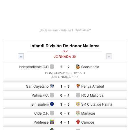
¿Quieres anunciarte en FutbolBalear?
Infantil División De Honor Mallorca
«
»
JORNADA 30
Independiente C/R
2
-
2
Constancia
DOM 24/05/2026 - 12:15 H
ANTONIANA F-11
San Cayetano
1
-
3
Penya Arrabal
Palma F.C.
0
-
4
RCD Mallorca
Binissalem
3
-
5
SP. Ciutat de Palma
Cide C.F.
0
-
7
Manacor
Poblense
4
-
1
Campos