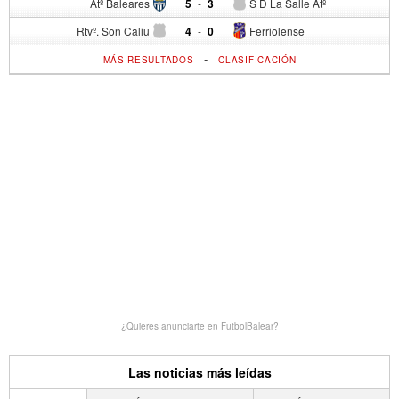
Atº Baleares
5
-
3
S D La Salle Atº
Rtvº. Son Caliu
4
-
0
Ferriolense
-
MÁS RESULTADOS
CLASIFICACIÓN
¿Quieres anunciarte en FutbolBalear?
Las noticias más leídas