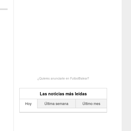
¿Quieres anunciarte en FutbolBalear?
Las noticias más leídas
Hoy
Última semana
Último mes