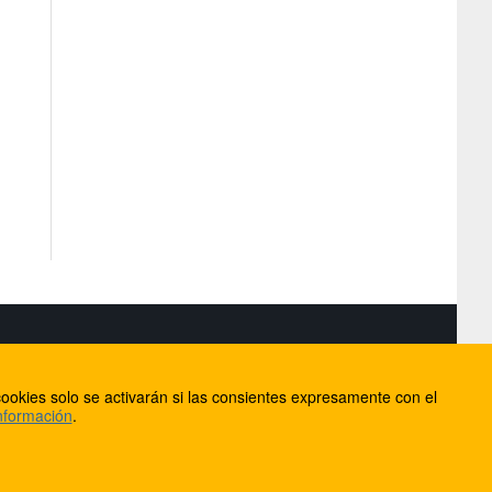
S
ookies solo se activarán si las consientes expresamente con el
lorca
nformación
.
ios