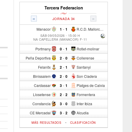
Tercera Federacion
«
»
JORNADA 34
Manacor
1
-
1
R.C.D. Mallorca Sad "B"
SÁB 09/05/2026 - 15:00 H
NA CAPELLERA (MANACOR) F-11
Portmany
0
-
1
Rotlet-molinar
Peña Deportiva
2
-
0
Collerense
Felanitx
2
-
1
Santanyi
Binissalem
2
-
0
Son Cladera
Cardassar
3
-
1
Platges de Calvia
Llosetense
2
-
2
Formentera
Constancia
3
-
0
Inter Ibiza
CE Mercadal
3
-
2
Alcudia
-
MÁS RESULTADOS
CLASIFICACIÓN