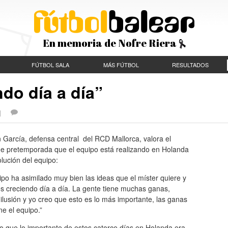
En memoria de Nofre Riera
FÚTBOL SALA
MÁS FÚTBOL
RESULTADOS
do día a día”
 |
 García, defensa central del RCD Mallorca, valora el
de pretemporada que el equipo está realizando en Holanda
olución del equipo:
ipo ha asimilado muy bien las ideas que el míster quiere y
s creciendo día a día. La gente tiene muchas ganas,
lusión y yo creo que esto es lo más importante, las ganas
ne el equipo.”
o que lo importante de estos catorce días en Holanda era