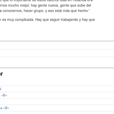
rnos mucho mejor, hay gente nueva, gente que sube del
 era conocernos, hacer grupo, y eso está más que hecho.”
ón es muy complicada. Hay que seguir trabajando y hay que
ar
l
a «B»
ca «B»