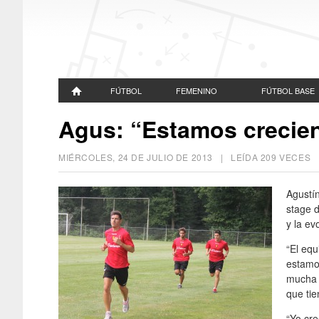
FÚTBOL
FEMENINO
FÚTBOL BASE
Agus: “Estamos crecien
MIÉRCOLES, 24 DE JULIO DE 2013
| LEÍDA 209 VECES
Agustín
stage 
y la ev
“El equ
estamo
mucha i
que tie
“Yo cre