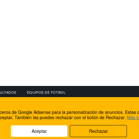
ULTADOS
EQUIPOS DE FÚTBOL
OS
CONECTA CON NOSOTROS
OTROS SERVICIO
erceros de Google Adsense para la personalización de anuncios. Estas c
lear
Facebook
Internet Rural Mal
ceptar. También las puedes rechazar con el botón de Rechazar.
Más i
as IP
Twitter
Registro de domin
Aceptar
Rechazar