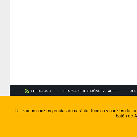
FEEDS RSS
LEENOS DESDE MÓVIL Y TABLET
RES
CONTACTA CON NOSOTROS
ACERCA DE NOSOTR
Utilizamos cookies propias de carácter técnico y cookies de t
Información de contacto
El equipo de FútbolBa
botón de A
Anúnciate en FútbolBalear
Soluciones Corporativ
Colabora con nosotros
Canal ético