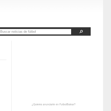
¿Quieres anunciarte en FutbolBalear?