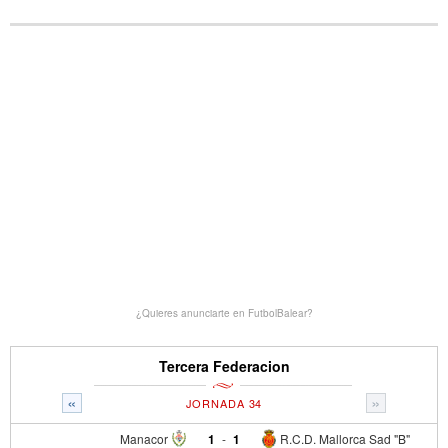
¿Quieres anunciarte en FutbolBalear?
Tercera Federacion
«
»
JORNADA 34
Manacor
1
-
1
R.C.D. Mallorca Sad "B"