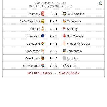
SÁB 09/05/2026 - 15:00 H
NA CAPELLERA (MANACOR) F-11
Portmany
0
-
1
Rotlet-molinar
Peña Deportiva
2
-
0
Collerense
Felanitx
2
-
1
Santanyi
Binissalem
2
-
0
Son Cladera
Cardassar
3
-
1
Platges de Calvia
Llosetense
2
-
2
Formentera
Constancia
3
-
0
Inter Ibiza
CE Mercadal
3
-
2
Alcudia
-
MÁS RESULTADOS
CLASIFICACIÓN