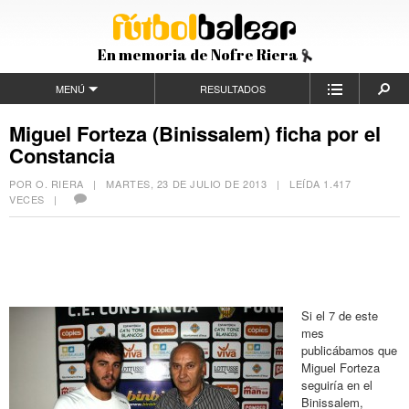
En memoria de Nofre Riera
MENÚ
RESULTADOS
Miguel Forteza (Binissalem) ficha por el
Constancia
POR O. RIERA |
MARTES, 23 DE JULIO DE 2013
| LEÍDA 1.417
VECES |
Si el 7 de este
mes
publicábamos que
Miguel Forteza
seguiría en el
Binissalem,