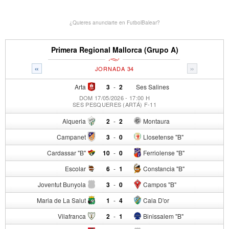
¿Quieres anunciarte en FutbolBalear?
Primera Regional Mallorca (Grupo A)
«
»
JORNADA 34
Arta
3
-
2
Ses Salines
DOM 17/05/2026 - 17:00 H
SES PESQUERES (ARTÁ) F-11
Alqueria
2
-
2
Montaura
Campanet
3
-
0
Llosetense "B"
Cardassar "B"
10
-
0
Ferriolense "B"
Escolar
6
-
1
Constancia "B"
Joventut Bunyola
3
-
0
Campos "B"
Maria de La Salut
1
-
4
Cala D'or
Vilafranca
2
-
1
Binissalem "B"