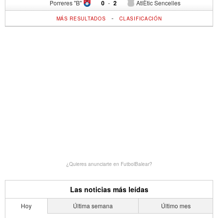
Porreres "B"
0
-
2
AtlÈtic Sencelles
-
MÁS RESULTADOS
CLASIFICACIÓN
¿Quieres anunciarte en FutbolBalear?
Las noticias más leídas
Hoy
Última semana
Último mes