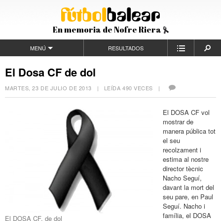
En memoria de Nofre Riera
MENÚ
RESULTADOS
El Dosa CF de dol
MARTES, 23 DE JULIO DE 2013
| LEÍDA 490 VECES |
El DOSA CF vol
mostrar de
manera pública tot
el seu
recolzament i
estima al nostre
director tècnic
Nacho Seguí,
davant la mort del
seu pare, en Paul
Seguí. Nacho i
família, el DOSA
El DOSA CF, de dol