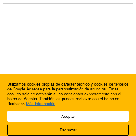
Utilizamos cookies propias de carácter técnico y cookies de terceros
de Google Adsense para la personalización de anuncios. Estas
cookies solo se activarán si las consientes expresamente con el
botón de Aceptar. También las puedes rechazar con el botón de
Rechazar.
Más información
.
© 2009 - 2026 Soluciones Corporativas IP, SL.
Aceptar
Todos los derechos reservados.
Rechazar
Aviso legal
Cookies
Acerca de nosotros
Contacto
Anúnciate en
FútbolBalear