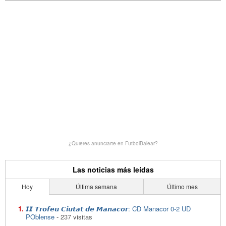
¿Quieres anunciarte en FutbolBalear?
Las noticias más leídas
Hoy
Última semana
Último mes
𝙄𝙄 𝙏𝙧𝙤𝙛𝙚𝙪 𝘾𝙞𝙪𝙩𝙖𝙩 𝙙𝙚 𝙈𝙖𝙣𝙖𝙘𝙤𝙧: CD Manacor 0-2 UD
POblense
- 237 visitas