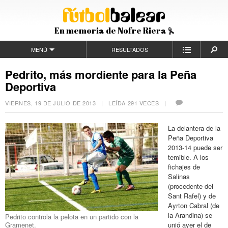
En memoria de Nofre Riera
MENÚ
RESULTADOS
Pedrito, más mordiente para la Peña
Deportiva
VIERNES, 19 DE JULIO DE 2013
| LEÍDA 291 VECES |
La delantera de la
Peña Deportiva
2013-14 puede ser
temible. A los
fichajes de
Salinas
(procedente del
Sant Rafel) y de
Ayrton Cabral (de
la Arandina) se
Pedrito controla la pelota en un partido con la
Gramenet.
unió ayer el de