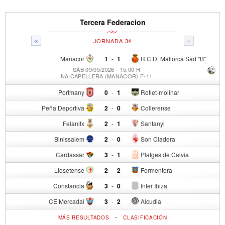
Tercera Federacion
«
»
JORNADA 34
Manacor
1
-
1
R.C.D. Mallorca Sad "B"
SÁB 09/05/2026 - 15:00 H
NA CAPELLERA (MANACOR) F-11
Portmany
0
-
1
Rotlet-molinar
Peña Deportiva
2
-
0
Collerense
Felanitx
2
-
1
Santanyi
Binissalem
2
-
0
Son Cladera
Cardassar
3
-
1
Platges de Calvia
Llosetense
2
-
2
Formentera
Constancia
3
-
0
Inter Ibiza
CE Mercadal
3
-
2
Alcudia
-
MÁS RESULTADOS
CLASIFICACIÓN