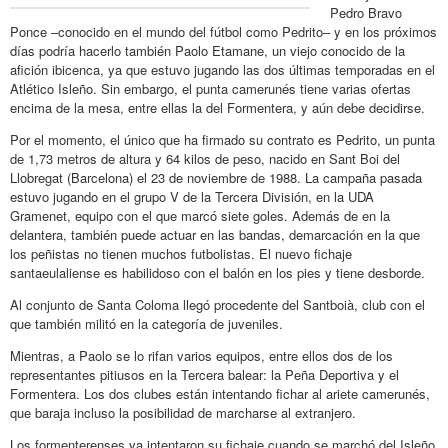
Pedro Bravo
Ponce –conocido en el mundo del fútbol como Pedrito– y en los próximos
días podría hacerlo también Paolo Etamane, un viejo conocido de la
afición ibicenca, ya que estuvo jugando las dos últimas temporadas en el
Atlético Isleño. Sin embargo, el punta camerunés tiene varias ofertas
encima de la mesa, entre ellas la del Formentera, y aún debe decidirse.
Por el momento, el único que ha firmado su contrato es Pedrito, un punta
de 1,73 metros de altura y 64 kilos de peso, nacido en Sant Boi del
Llobregat (Barcelona) el 23 de noviembre de 1988. La campaña pasada
estuvo jugando en el grupo V de la Tercera División, en la UDA
Gramenet, equipo con el que marcó siete goles. Además de en la
delantera, también puede actuar en las bandas, demarcación en la que
los peñistas no tienen muchos futbolistas. El nuevo fichaje
santaeulaliense es habilidoso con el balón en los pies y tiene desborde.
Al conjunto de Santa Coloma llegó procedente del Santboià, club con el
que también militó en la categoría de juveniles.
Mientras, a Paolo se lo rifan varios equipos, entre ellos dos de los
representantes pitiusos en la Tercera balear: la Peña Deportiva y el
Formentera. Los dos clubes están intentando fichar al ariete camerunés,
que baraja incluso la posibilidad de marcharse al extranjero.
Los formenterenses ya intentaron su fichaje cuando se marchó del Isleño