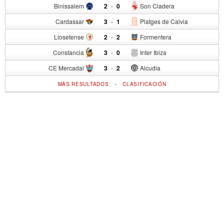
Binissalem
2
-
0
Son Cladera
Cardassar
3
-
1
Platges de Calvia
Llosetense
2
-
2
Formentera
Constancia
3
-
0
Inter Ibiza
CE Mercadal
3
-
2
Alcudia
-
MÁS RESULTADOS
CLASIFICACIÓN