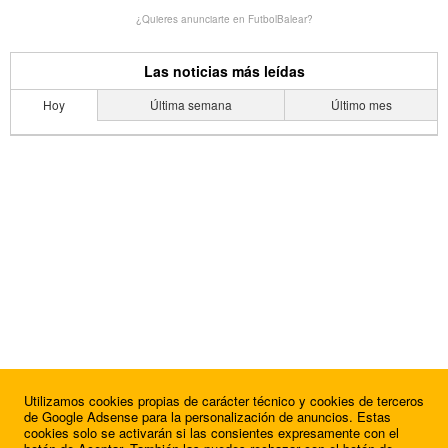
¿Quieres anunciarte en FutbolBalear?
Las noticias más leídas
Hoy
Última semana
Último mes
Utilizamos cookies propias de carácter técnico y cookies de terceros
de Google Adsense para la personalización de anuncios. Estas
cookies solo se activarán si las consientes expresamente con el