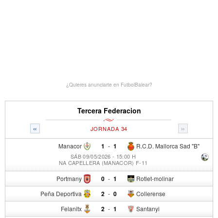
¿Quieres anunciarte en FutbolBalear?
Tercera Federacion
«
»
JORNADA 34
Manacor
1
-
1
R.C.D. Mallorca Sad "B"
SÁB 09/05/2026 - 15:00 H
NA CAPELLERA (MANACOR) F-11
Portmany
0
-
1
Rotlet-molinar
Peña Deportiva
2
-
0
Collerense
Felanitx
2
-
1
Santanyi