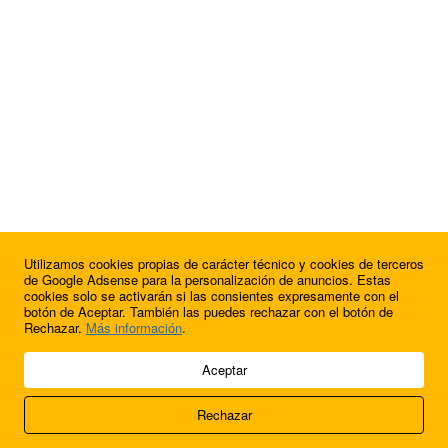
Utilizamos cookies propias de carácter técnico y cookies de terceros
de Google Adsense para la personalización de anuncios. Estas
cookies solo se activarán si las consientes expresamente con el
botón de Aceptar. También las puedes rechazar con el botón de
Rechazar.
Más información
.
© 2009 - 2026 Soluciones Corporativas IP, SL.
Aceptar
Todos los derechos reservados.
Rechazar
Aviso legal
Cookies
Acerca de nosotros
Contacto
Anúnciate en
FútbolBalear