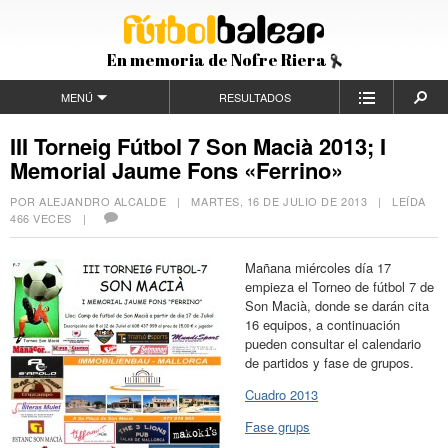
En memoria de Nofre Riera
MENÚ
RESULTADOS
III Torneig Fútbol 7 Son Macià 2013; I
Memorial Jaume Fons «Ferrino»
POR ALEJANDRO ALCALDE |
MARTES, 16 DE JULIO DE 2013
| LEÍDA
466 VECES |
Mañana miércoles día 17
empieza el Torneo de fútbol 7 de
Son Macià, donde se darán cita
16 equipos, a continuación
pueden consultar el calendario
de partidos y fase de grupos.
Cuadro 2013
Fase grups