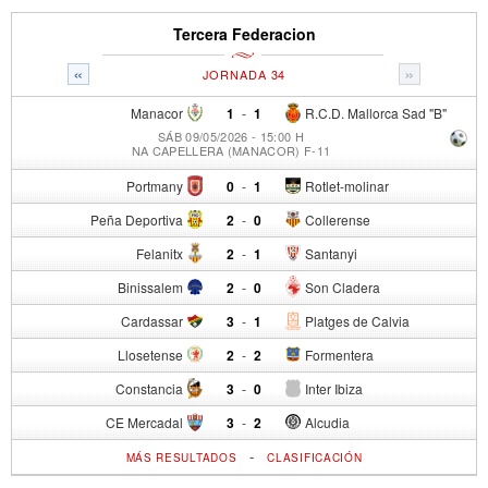
Tercera Federacion
«
»
JORNADA 34
Manacor
1
-
1
R.C.D. Mallorca Sad "B"
SÁB 09/05/2026 - 15:00 H
NA CAPELLERA (MANACOR) F-11
Portmany
0
-
1
Rotlet-molinar
Peña Deportiva
2
-
0
Collerense
Felanitx
2
-
1
Santanyi
Binissalem
2
-
0
Son Cladera
Cardassar
3
-
1
Platges de Calvia
Llosetense
2
-
2
Formentera
Constancia
3
-
0
Inter Ibiza
CE Mercadal
3
-
2
Alcudia
-
MÁS RESULTADOS
CLASIFICACIÓN