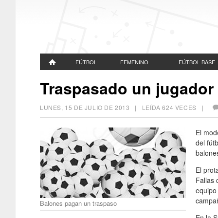
FÚTBOL
FEMENINO
FÚTBOL BASE
LUNES, 15 DE JULIO DE 2013
| LEÍDA 624 VECES |
El mod
del fút
balone
El prot
Fallas 
equipo 
campañ
Balones pagan un traspaso
En la S