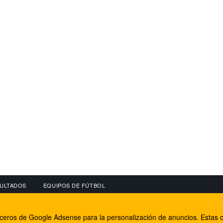
ULTADOS
EQUIPOS DE FÚTBOL
OS
CONECTA CON NOSOTROS
OTROS SERVICIO
erceros de Google Adsense para la personalización de anuncios. Estas c
lear
Facebook
Internet Rural Mal