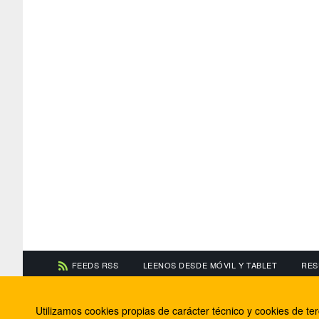
FEEDS RSS
LEENOS DESDE MÓVIL Y TABLET
RES
CONTACTA CON NOSOTROS
ACERCA DE NOSOTR
Utilizamos cookies propias de carácter técnico y cookies de t
Información de contacto
El equipo de FútbolBa