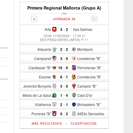
Primera Regional Mallorca (Grupo A)
«
»
JORNADA 34
Arta
3
-
2
Ses Salines
DOM 17/05/2026 - 17:00 H
SES PESQUERES (ARTÁ) F-11
Alqueria
2
-
2
Montaura
Campanet
3
-
0
Llosetense "B"
Cardassar "B"
10
-
0
Ferriolense "B"
Escolar
6
-
1
Constancia "B"
Joventut Bunyola
3
-
0
Campos "B"
Maria de La Salut
1
-
4
Cala D'or
Vilafranca
2
-
1
Binissalem "B"
Porreres "B"
0
-
2
AtlÈtic Sencelles
-
MÁS RESULTADOS
CLASIFICACIÓN