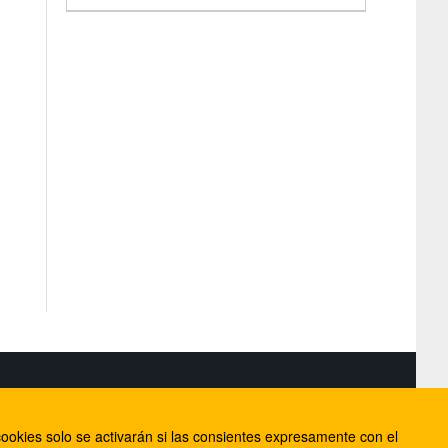
S
ookies solo se activarán si las consientes expresamente con el
lorca