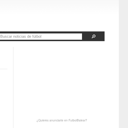
¿Quieres anunciarte en FutbolBalear?