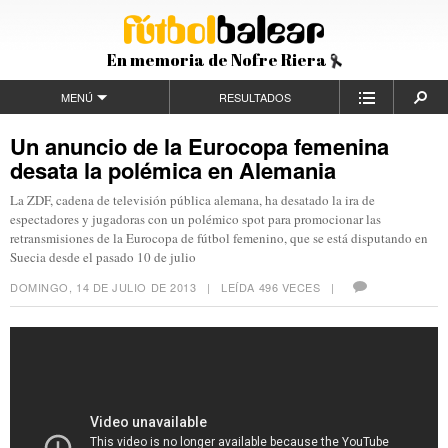
En memoria de Nofre Riera
MENÚ
RESULTADOS
Un anuncio de la Eurocopa femenina
desata la polémica en Alemania
La ZDF, cadena de televisión pública alemana, ha desatado la ira de
espectadores y jugadoras con un polémico spot para promocionar las
retransmisiones de la Eurocopa de fútbol femenino, que se está disputando en
Suecia desde el pasado 10 de julio
DOMINGO, 14 DE JULIO DE 2013
| LEÍDA 496 VECES |