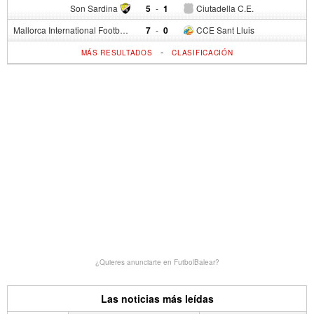
Son Sardina
5
-
1
Ciutadella C.E.
Mallorca International Football Club del S.p.
7
-
0
CCE Sant Lluis
-
MÁS RESULTADOS
CLASIFICACIÓN
¿Quieres anunciarte en FutbolBalear?
Las noticias más leídas