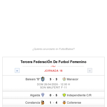
¿Quieres anunciarte en FutbolBalear?
Tercera FederaciÓn De Futbol Femenino
«
»
JORNADA 18
Balears "B"
3
-
3
Manacor
DOM 26/04/2026 - 12:00 H
SON MALFERIT F-11
Algaida
0
-
5
Independiente C/R
Constancia
1
-
4
Collerense