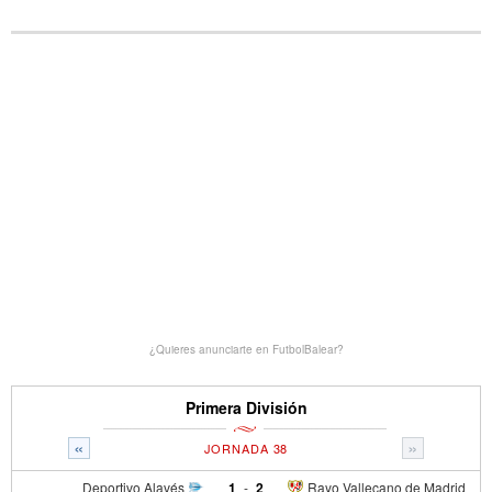
¿Quieres anunciarte en FutbolBalear?
Primera División
«
»
JORNADA 38
Deportivo Alavés
1
-
2
Rayo Vallecano de Madrid