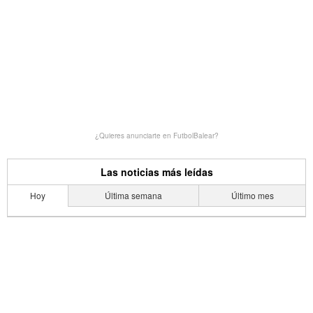
¿Quieres anunciarte en FutbolBalear?
Las noticias más leídas
Hoy
Última semana
Último mes