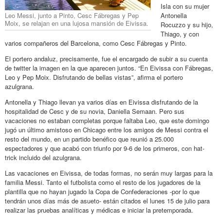
Isla con su mujer
Leo Messi, junto a Pinto, Cesc Fábregas y Pep
Antonella
Moix, se relajan en una lujosa mansión de Eivissa.
Rocuzzo y su hijo,
Thiago, y con
varios compañeros del Barcelona, como Cesc Fábregas y Pinto.
El portero andaluz, precisamente, fue el encargado de subir a su cuenta
de twitter la imagen en la que aparecen juntos. “En Eivissa con Fábregas,
Leo y Pep Moix. Disfrutando de bellas vistas”, afirma el portero
azulgrana.
Antonella y Thiago llevan ya varios días en Eivissa disfrutando de la
hospitalidad de Cesc y de su novia, Daniella Semaan. Pero sus
vacaciones no estaban completas porque faltaba Leo, que este domingo
jugó un último amistoso en Chicago entre los amigos de Messi contra el
resto del mundo, en un partido benéfico que reunió a 25.000
espectadores y que acabó con triunfo por 9-6 de los primeros, con hat-
trick incluido del azulgrana.
Las vacaciones en Eivissa, de todas formas, no serán muy largas para la
familia Messi. Tanto el futbolista como el resto de los jugadores de la
plantilla que no hayan jugado la Copa de Confederaciones -por lo que
tendrán unos días más de asueto- están citados el lunes 15 de julio para
realizar las pruebas analíticas y médicas e iniciar la pretemporada.