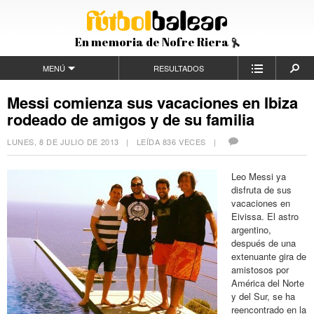
En memoria de Nofre Riera
MENÚ
RESULTADOS
Messi comienza sus vacaciones en Ibiza
rodeado de amigos y de su familia
LUNES, 8 DE JULIO DE 2013
| LEÍDA 836 VECES |
Leo Messi ya
disfruta de sus
vacaciones en
Eivissa. El astro
argentino,
después de una
extenuante gira de
amistosos por
América del Norte
y del Sur, se ha
reencontrado en la