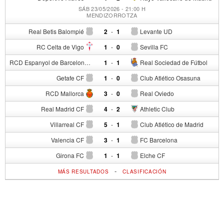
SÁB 23/05/2026 - 21:00 H
MENDIZORROTZA
Real Betis Balompié
2
-
1
Levante UD
RC Celta de Vigo
1
-
0
Sevilla FC
RCD Espanyol de Barcelona
1
-
1
Real Sociedad de Fútbol
Getafe CF
1
-
0
Club Atlético Osasuna
RCD Mallorca
3
-
0
Real Oviedo
Real Madrid CF
4
-
2
Athletic Club
Villarreal CF
5
-
1
Club Atlético de Madrid
Valencia CF
3
-
1
FC Barcelona
Girona FC
1
-
1
Elche CF
-
MÁS RESULTADOS
CLASIFICACIÓN