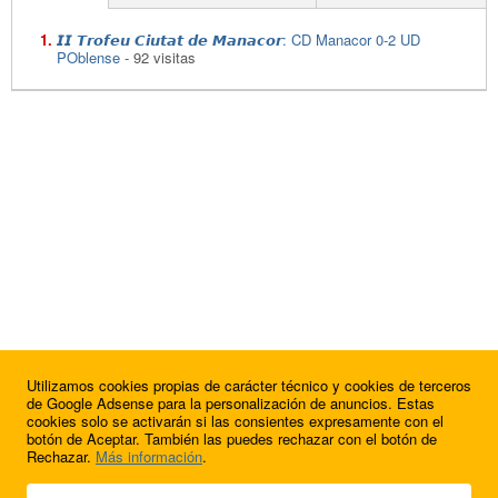
𝙄𝙄 𝙏𝙧𝙤𝙛𝙚𝙪 𝘾𝙞𝙪𝙩𝙖𝙩 𝙙𝙚 𝙈𝙖𝙣𝙖𝙘𝙤𝙧: CD Manacor 0-2 UD
POblense
- 92 visitas
Utilizamos cookies propias de carácter técnico y cookies de terceros
de Google Adsense para la personalización de anuncios. Estas
cookies solo se activarán si las consientes expresamente con el
botón de Aceptar. También las puedes rechazar con el botón de
Rechazar.
Más información
.
© 2009 - 2026 Soluciones Corporativas IP, SL.