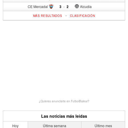
CE Mercadal
3
-
2
Alcudia
-
MÁS RESULTADOS
CLASIFICACIÓN
¿Quieres anunciarte en FutbolBalear?
Las noticias más leídas
Hoy
Última semana
Último mes