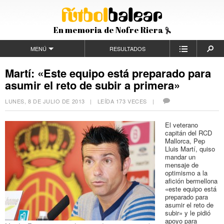
En memoria de Nofre Riera
MENÚ
RESULTADOS
Martí: «Este equipo está preparado para
asumir el reto de subir a primera»
LUNES, 8 DE JULIO DE 2013
| LEÍDA 173 VECES |
El veterano
capitán del RCD
Mallorca, Pep
Lluis Martí, quiso
mandar un
mensaje de
optimismo a la
afición bermellona
«este equipo está
preparado para
asumir el reto de
subir» y le pidió
apoyo para