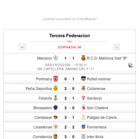
¿Quieres anunciarte en FutbolBalear?
Tercera Federacion
«
»
JORNADA 34
Manacor
1
-
1
R.C.D. Mallorca Sad "B"
SÁB 09/05/2026 - 15:00 H
NA CAPELLERA (MANACOR) F-11
Portmany
0
-
1
Rotlet-molinar
Peña Deportiva
2
-
0
Collerense
Felanitx
2
-
1
Santanyi
Binissalem
2
-
0
Son Cladera
Cardassar
3
-
1
Platges de Calvia
Llosetense
2
-
2
Formentera
Constancia
3
-
0
Inter Ibiza