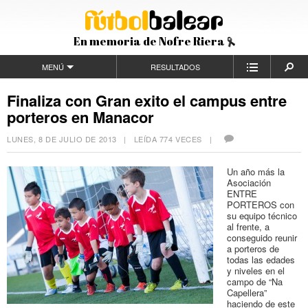
En memoria de Nofre Riera
MENÚ
RESULTADOS
Finaliza con Gran exito el campus entre
porteros en Manacor
LUNES, 8 DE JULIO DE 2013
| LEÍDA 774 VECES |
Un año más la
Asociación
ENTRE
PORTEROS con
su equipo técnico
al frente, a
conseguido reunir
a porteros de
todas las edades
y niveles en el
campo de “Na
Capellera”
haciendo de este