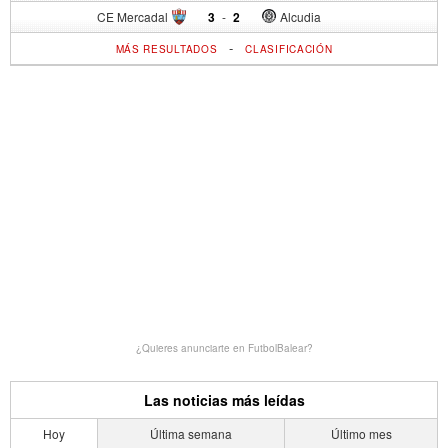
CE Mercadal
3
-
2
Alcudia
-
MÁS RESULTADOS
CLASIFICACIÓN
¿Quieres anunciarte en FutbolBalear?
Las noticias más leídas
Hoy
Última semana
Último mes