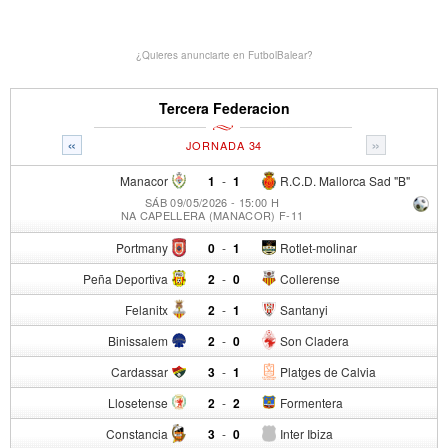
¿Quieres anunciarte en FutbolBalear?
Tercera Federacion
«
»
JORNADA 34
Manacor
1
-
1
R.C.D. Mallorca Sad "B"
SÁB 09/05/2026 - 15:00 H
NA CAPELLERA (MANACOR) F-11
Portmany
0
-
1
Rotlet-molinar
Peña Deportiva
2
-
0
Collerense
Felanitx
2
-
1
Santanyi
Binissalem
2
-
0
Son Cladera
Cardassar
3
-
1
Platges de Calvia
Llosetense
2
-
2
Formentera
Constancia
3
-
0
Inter Ibiza