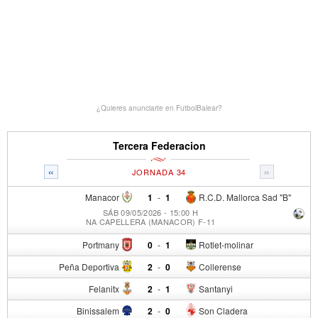
¿Quieres anunciarte en FutbolBalear?
Tercera Federacion
«
»
JORNADA 34
Manacor
1
-
1
R.C.D. Mallorca Sad "B"
SÁB 09/05/2026 - 15:00 H
NA CAPELLERA (MANACOR) F-11
Portmany
0
-
1
Rotlet-molinar
Peña Deportiva
2
-
0
Collerense
Felanitx
2
-
1
Santanyi
Binissalem
2
-
0
Son Cladera