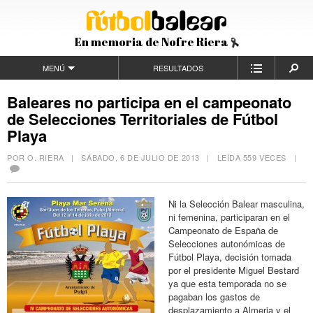
En memoria de Nofre Riera
MENÚ
RESULTADOS
Baleares no participa en el campeonato
de Selecciones Territoriales de Fútbol
Playa
POR O. RIERA |
SÁBADO, 6 DE JULIO DE 2013
| LEÍDA 559 VECES |
Ni la Selección Balear masculina,
ni femenina, participaran en el
Campeonato de España de
Selecciones autonómicas de
Fútbol Playa, decisión tomada
por el presidente Miguel Bestard
ya que esta temporada no se
pagaban los gastos de
desplazamiento a Almeria y el