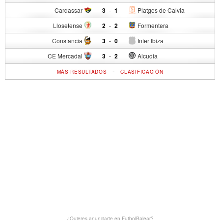
Cardassar
3
-
1
Platges de Calvia
Llosetense
2
-
2
Formentera
Constancia
3
-
0
Inter Ibiza
CE Mercadal
3
-
2
Alcudia
-
MÁS RESULTADOS
CLASIFICACIÓN
¿Quieres anunciarte en FutbolBalear?