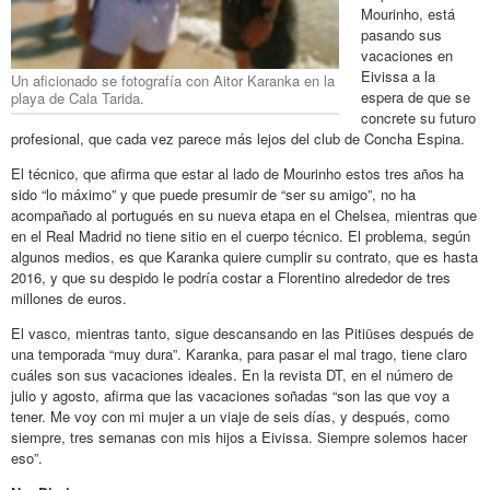
Mourinho, está
pasando sus
vacaciones en
Eivissa a la
Un aficionado se fotografía con Aitor Karanka en la
espera de que se
playa de Cala Tarida.
concrete su futuro
profesional, que cada vez parece más lejos del club de Concha Espina.
El técnico, que afirma que estar al lado de Mourinho estos tres años ha
sido “lo máximo” y que puede presumir de “ser su amigo”, no ha
acompañado al portugués en su nueva etapa en el Chelsea, mientras que
en el Real Madrid no tiene sitio en el cuerpo técnico. El problema, según
algunos medios, es que Karanka quiere cumplir su contrato, que es hasta
2016, y que su despido le podría costar a Florentino alrededor de tres
millones de euros.
El vasco, mientras tanto, sigue descansando en las Pitiüses después de
una temporada “muy dura”. Karanka, para pasar el mal trago, tiene claro
cuáles son sus vacaciones ideales. En la revista DT, en el número de
julio y agosto, afirma que las vacaciones soñadas “son las que voy a
tener. Me voy con mi mujer a un viaje de seis días, y después, como
siempre, tres semanas con mis hijos a Eivissa. Siempre solemos hacer
eso”.