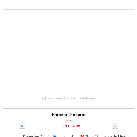
¿Quieres anunciarte en FutbolBalear?
Primera División
«
»
JORNADA 38
Deportivo Alavés
1
-
2
Rayo Vallecano de Madrid