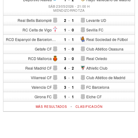
SÁB 23/05/2026 - 21:00 H
MENDIZORROTZA
Real Betis Balompié
2
-
1
Levante UD
RC Celta de Vigo
1
-
0
Sevilla FC
RCD Espanyol de Barcelona
1
-
1
Real Sociedad de Fútbol
Getafe CF
1
-
0
Club Atlético Osasuna
RCD Mallorca
3
-
0
Real Oviedo
Real Madrid CF
4
-
2
Athletic Club
Villarreal CF
5
-
1
Club Atlético de Madrid
Valencia CF
3
-
1
FC Barcelona
Girona FC
1
-
1
Elche CF
-
MÁS RESULTADOS
CLASIFICACIÓN