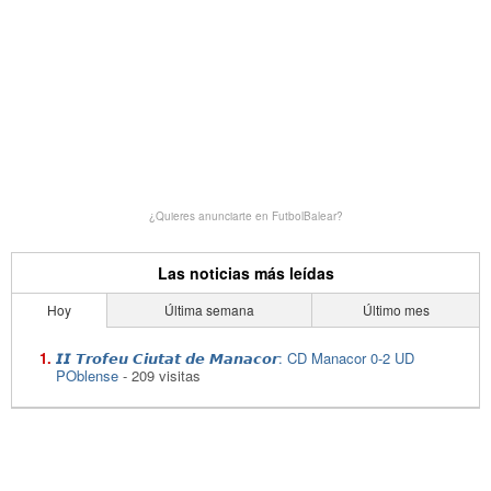
¿Quieres anunciarte en FutbolBalear?
Las noticias más leídas
Hoy
Última semana
Último mes
𝙄𝙄 𝙏𝙧𝙤𝙛𝙚𝙪 𝘾𝙞𝙪𝙩𝙖𝙩 𝙙𝙚 𝙈𝙖𝙣𝙖𝙘𝙤𝙧: CD Manacor 0-2 UD
POblense
- 209 visitas