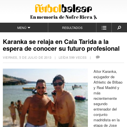
En memoria de Nofre Riera
MENÚ
RESULTADOS
Karanka se relaja en Cala Tarida a la
espera de conocer su futuro profesional
VIERNES, 5 DE JULIO DE 2013
| LEÍDA 599 VECES |
Aitor Karanka,
exjugador de
Athletic de Bilbao
y Real Madrid y
más
recientemente
segundo
entrenador del
conjunto
madridista en la
etapa de Jose