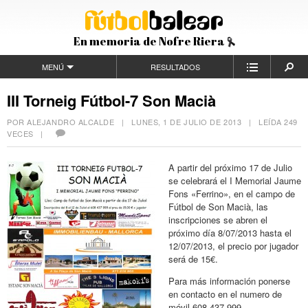
En memoria de Nofre Riera
MENÚ
RESULTADOS
III Torneig Fútbol-7 Son Macià
POR ALEJANDRO ALCALDE |
LUNES, 1 DE JULIO DE 2013
| LEÍDA 249
VECES |
A partir del próximo 17 de Julio
se celebrará el I Memorial Jaume
Fons «Ferrino», en el campo de
Fútbol de Son Macià, las
inscripciones se abren el
próximo día 8/07/2013 hasta el
12/07/2013, el precio por jugador
será de 15€.
Para más información ponerse
en contacto en el numero de
móvil 608 437 999.