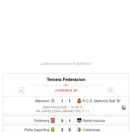
¿Quieres anunciarte en FutbolBalear?
Tercera Federacion
«
»
JORNADA 34
Manacor
1
-
1
R.C.D. Mallorca Sad "B"
SÁB 09/05/2026 - 15:00 H
NA CAPELLERA (MANACOR) F-11
Portmany
0
-
1
Rotlet-molinar
Peña Deportiva
2
-
0
Collerense