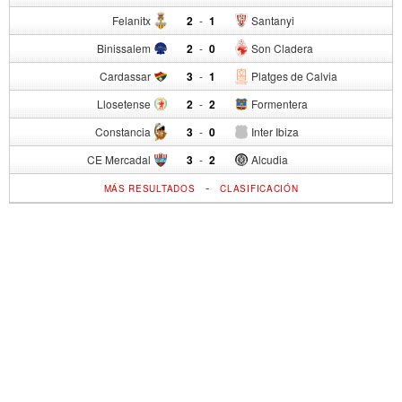
Felanitx
2
-
1
Santanyi
Binissalem
2
-
0
Son Cladera
Cardassar
3
-
1
Platges de Calvia
Llosetense
2
-
2
Formentera
Constancia
3
-
0
Inter Ibiza
CE Mercadal
3
-
2
Alcudia
-
MÁS RESULTADOS
CLASIFICACIÓN