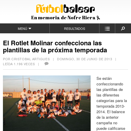
En memoria de Nofre Riera
MENÚ
RESULTADOS
El Rotlet Molinar confecciona las
plantillas de la próxima temporada
POR CRISTOBAL ARTIGUES |
DOMINGO, 30 DE JUNIO DE 2013
|
LEÍDA 1.196 VECES |
Se están
confeccionando
las plantillas de
las diferentes
categorías para la
temporada 2013-
2014. El balance
de la anterior
campaña no
puede calificarse