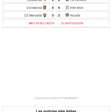
Constancia
3
-
0
Inter Ibiza
CE Mercadal
3
-
2
Alcudia
-
MÁS RESULTADOS
CLASIFICACIÓN
¿Quieres anunciarte en FutbolBalear?
Las noticias más leídas